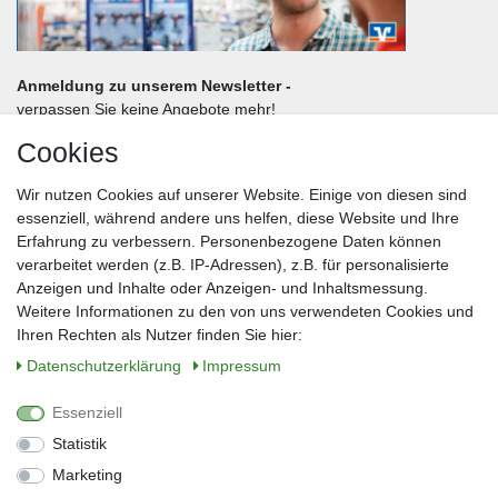
Anmeldung zu unserem Newsletter -
verpassen Sie keine Angebote mehr!
Cookies
Frau
Herr
Divers
Wir nutzen Cookies auf unserer Website. Einige von diesen sind
Nachname*
essenziell, während andere uns helfen, diese Website und Ihre
Erfahrung zu verbessern. Personenbezogene Daten können
verarbeitet werden (z.B. IP-Adressen), z.B. für personalisierte
E-Mail*
Anzeigen und Inhalte oder Anzeigen- und Inhaltsmessung.
Weitere Informationen zu den von uns verwendeten Cookies und
Ihren Rechten als Nutzer finden Sie hier:
Daten­schutz­erklärung
Impressum
Anmelden
Essenziell
Sie können den Newsletter jederzeit kostenlos abbestellen.
Statistik
** gilt für Lieferungen innerhalb Deutschlands, Lieferzeiten für andere Länder
entnehmen Sie bitte der Schaltfläche mit den Versandinformationen
Marketing