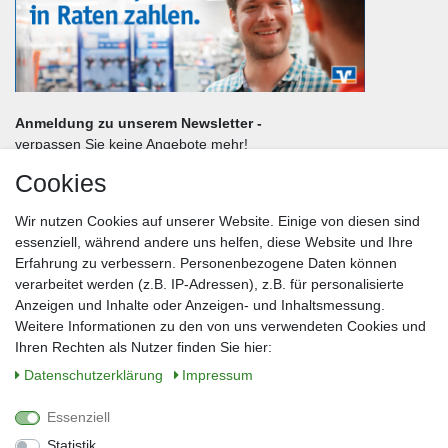
Anmeldung zu unserem Newsletter -
verpassen Sie keine Angebote mehr!
Cookies
Frau
Herr
Divers
Wir nutzen Cookies auf unserer Website. Einige von diesen sind
Nachname*
essenziell, während andere uns helfen, diese Website und Ihre
Erfahrung zu verbessern. Personenbezogene Daten können
verarbeitet werden (z.B. IP-Adressen), z.B. für personalisierte
E-Mail*
Anzeigen und Inhalte oder Anzeigen- und Inhaltsmessung.
Weitere Informationen zu den von uns verwendeten Cookies und
Ihren Rechten als Nutzer finden Sie hier:
Daten­schutz­erklärung
Impressum
Anmelden
Essenziell
Sie können den Newsletter jederzeit kostenlos abbestellen.
Statistik
** gilt für Lieferungen innerhalb Deutschlands, Lieferzeiten für andere Länder