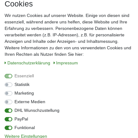
Cookies
Frau
Herr
Divers
Wir nutzen Cookies auf unserer Website. Einige von diesen sind
Nachname*
essenziell, während andere uns helfen, diese Website und Ihre
Erfahrung zu verbessern. Personenbezogene Daten können
verarbeitet werden (z.B. IP-Adressen), z.B. für personalisierte
E-Mail*
Anzeigen und Inhalte oder Anzeigen- und Inhaltsmessung.
Weitere Informationen zu den von uns verwendeten Cookies und
Ihren Rechten als Nutzer finden Sie hier:
Daten­schutz­erklärung
Impressum
Anmelden
Essenziell
Sie können den Newsletter jederzeit kostenlos abbestellen.
Statistik
** gilt für Lieferungen innerhalb Deutschlands, Lieferzeiten für andere Länder
entnehmen Sie bitte der Schaltfläche mit den Versandinformationen
Marketing
Externe Medien
Widerrufs­recht
Impressum
Daten­schutz­erklärung
AGB
DHL Wunschzustellung
Kontakt
Barrierefreiheitserklärung
PayPal
Zahlung & Versand
Umwelt & Entsorgung
Funktional
Vertrag widerrufen
Weitere Einstellungen