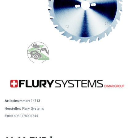
Artikelnummer:
14713
Hersteller:
Flury Systems
EAN:
4052178004744
*