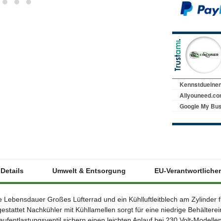
Details
Umwelt & Entsorgung
EU-Verantwortlicher
Lebensdauer Großes Lüfterrad und ein Kühlluftleitblech am Zylinder fü
ttet Nachkühler mit Kühllamellen sorgt für eine niedrige Behältereintr
aufentlastungsventil sichern einen leichten Anlauf bei 230 Volt-Model