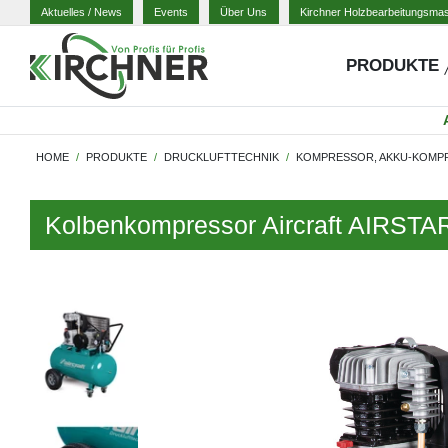
Aktuelles
/ News
Events
Über Uns
Kirchner Holzbearbeitungsma
PRODUKTE
HOME
PRODUKTE
DRUCKLUFTTECHNIK
KOMPRESSOR, AKKU-KOMP
Kolbenkompressor Aircraft AIRSTA