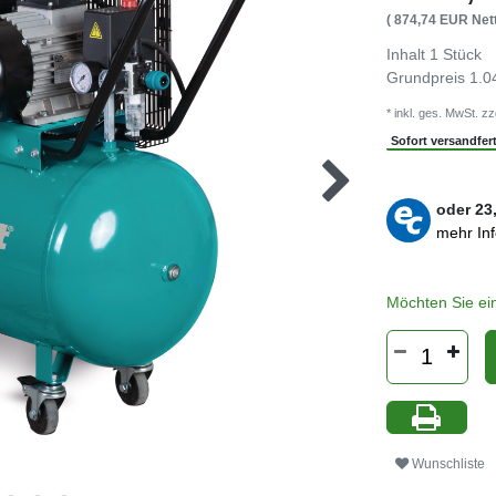
( 874,74 EUR Nett
Inhalt
1
Stück
Grundpreis
1.0
* inkl. ges. MwSt. zz
Sofort versandferti
oder
23
mehr In
Möchten Sie ei
Wunschliste