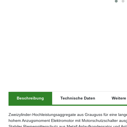
Beschreibung
Technische Daten
Weitere 
Zweizylinder-Hochleistungsaggregate aus Grauguss für eine lange 
hohem Anzugsmoment Elektromotor mit Motorschutzschalter ausgesta
Stabiler Riemengitterschutz aus Metall Anlaufkondensator und Anl