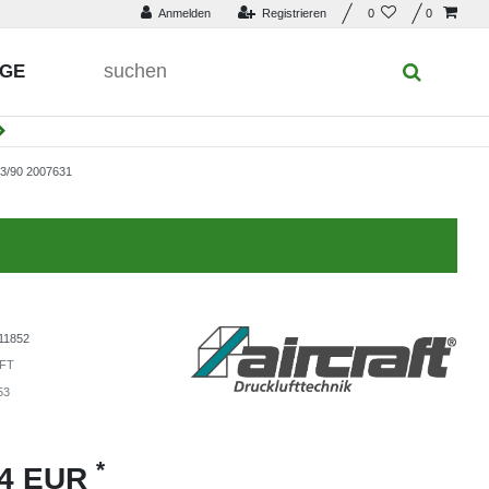
Anmelden
Registrieren
0
0
UGE
/90 2007631
11852
FT
53
*
94 EUR