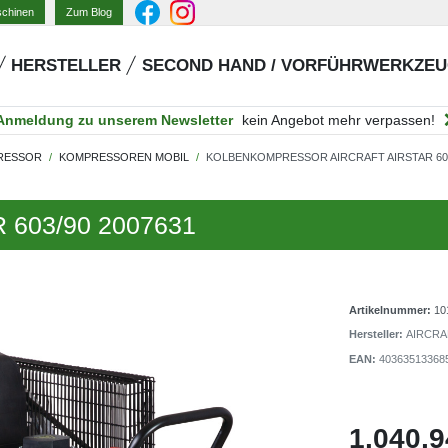
Zum Blog
schinen
HERSTELLER
SECOND HAND / VORFÜHRWERKZE
Anmeldung zu unserem Newsletter
kein Angebot mehr verpassen!
RESSOR
KOMPRESSOREN MOBIL
KOLBENKOMPRESSOR AIRCRAFT AIRSTAR 603
R 603/90 2007631
Artikelnummer:
10
Hersteller:
AIRCRA
EAN:
40363513368
1.040,