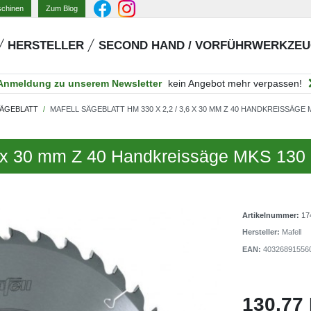
Zum Blog
schinen
HERSTELLER
SECOND HAND / VORFÜHRWERKZE
Anmeldung zu unserem Newsletter
kein Angebot mehr verpassen!
SÄGEBLATT
MAFELL SÄGEBLATT HM 330 X 2,2 / 3,6 X 30 MM Z 40 HANDKREISSÄGE 
,6 x 30 mm Z 40 Handkreissäge MKS 130
Artikelnummer:
17
Hersteller:
Mafell
EAN:
40326891556
130,77