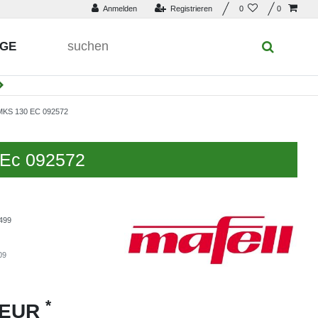
Anmelden
Registrieren
0
0
UGE
MKS 130 EC 092572
 Ec 092572
499
09
*
 EUR