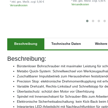
* inkl. ges. MwSt.
zzgl. 5,90 €
* inkl. ges. MwSt.
zzgl. 5,90 €
Versandkosten
Versandkosten
Beschreibung
Technische Daten
Weitere 
Beschreibung:
Bürstenloser Bohrschrauber mit maximaler Leistung für s
Metabo Quick-System: Schnellwechsel von Werkzeugaufnahm
Zuschaltbarer Impulsbetrieb zum Herausdrehen festsitzend
Precision Stop: elektronische Drehmomentkupplung mit erhöh
Variable Drehzahl, Rechts-Linkslauf und Schnellstopp für den
Überlastschutz: schützt den Motor vor Überhitzung
Spindel mit Innensechskant für Schrauber-Bits zum Arbeite
Elektronische Sicherheitsabschaltung: kein Kick-Back beim
Integriertes LED-Arbeitslicht mit Nachleuchtfunktion für opti