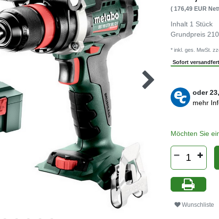
( 176,49 EUR Nett
Inhalt
1
Stück
Grundpreis
210
* inkl. ges. MwSt. zz
Sofort versandferti
oder
23
mehr In
Möchten Sie ei
Wunschliste