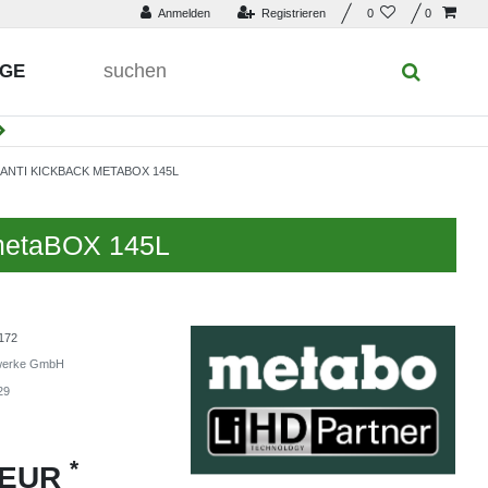
Anmelden
Registrieren
0
0
UGE
 ANTI KICKBACK METABOX 145L
 metaBOX 145L
172
werke GmbH
29
*
 EUR