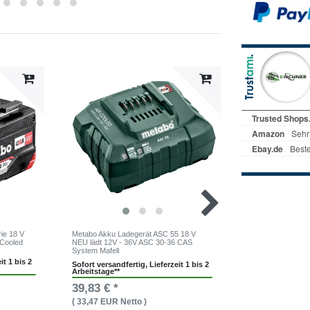
ie 18 V
Metabo Akku Ladegerät ASC 55 18 V
Metabo Schnellla
 Cooled
NEU lädt 12V - 36V ASC 30-36 CAS
V CAS System Ma
System Mafell
it 1 bis 2
Sofort versandfer
Sofort versandfertig, Lieferzeit 1 bis 2
Arbeitstage**
Arbeitstage**
48,01 € *
39,83 € *
( 40,34 EUR Net
( 33,47 EUR Netto )