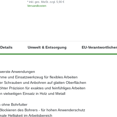
* inkl. ges. MwSt.
* inkl. ges. MwSt.
zzgl. 5,90 €
Versandkosten
Versandkosten
Details
Umwelt & Entsorgung
EU-Verantwortlicher
chwerste Anwendungen
e und Einsatzwerkzeug für flexibles Arbeiten
er Schrauben und Anbohren auf glatten Oberflächen
ter Präzision für exaktes und feinfühliges Arbeiten
 vielseitigen Einsatz in Holz und Metall
n ohne Bohrfutter
 Blockieren des Bohrers - für hohen Anwenderschutz
male Helligkeit im Arbeitsbereich