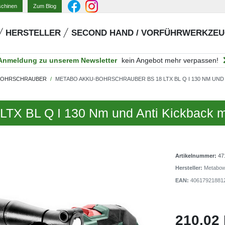
Zum Blog
schinen
HERSTELLER
SECOND HAND / VORFÜHRWERKZE
Anmeldung zu unserem Newsletter
kein Angebot mehr verpassen!
-BOHRSCHRAUBER
METABO AKKU-BOHRSCHRAUBER BS 18 LTX BL Q I 130 NM UND
LTX BL Q I 130 Nm und Anti Kickback
Artikelnummer:
47
Hersteller:
Metabo
EAN:
40617921881
210,02