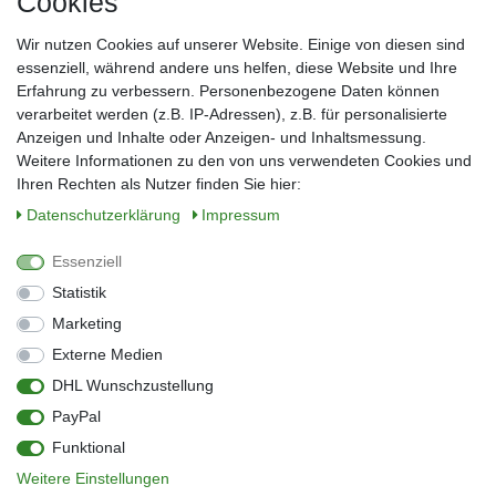
Cookies
Frau
Herr
Divers
Wir nutzen Cookies auf unserer Website. Einige von diesen sind
Nachname*
essenziell, während andere uns helfen, diese Website und Ihre
Erfahrung zu verbessern. Personenbezogene Daten können
verarbeitet werden (z.B. IP-Adressen), z.B. für personalisierte
E-Mail*
Anzeigen und Inhalte oder Anzeigen- und Inhaltsmessung.
Weitere Informationen zu den von uns verwendeten Cookies und
Ihren Rechten als Nutzer finden Sie hier:
Daten­schutz­erklärung
Impressum
Anmelden
Essenziell
Sie können den Newsletter jederzeit kostenlos abbestellen.
Statistik
** gilt für Lieferungen innerhalb Deutschlands, Lieferzeiten für andere Länder
entnehmen Sie bitte der Schaltfläche mit den Versandinformationen
Marketing
Externe Medien
Widerrufs­recht
Impressum
Daten­schutz­erklärung
AGB
DHL Wunschzustellung
Kontakt
Barrierefreiheitserklärung
PayPal
Zahlung & Versand
Umwelt & Entsorgung
Funktional
Vertrag widerrufen
Weitere Einstellungen