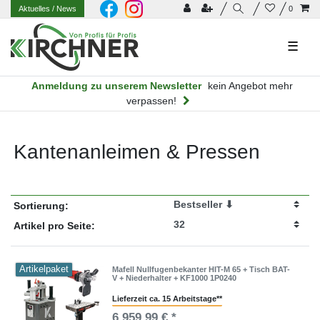
Aktuelles
/ News
0
☰
Anmeldung zu unserem Newsletter
kein Angebot mehr
verpassen!
Kantenanleimen & Pressen
Sortierung:
Artikel pro Seite:
Artikelpaket
Mafell Nullfugenbekanter HIT-M 65 + Tisch BAT-
V + Niederhalter + KF1000 1P0240
Lieferzeit ca. 15 Arbeitstage**
6.959,99 € *