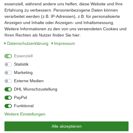
Nachname*
essenziell, während andere uns helfen, diese Website und Ihre
Erfahrung zu verbessern. Personenbezogene Daten können
verarbeitet werden (z.B. IP-Adressen), z.B. für personalisierte
E-Mail*
Anzeigen und Inhalte oder Anzeigen- und Inhaltsmessung.
Weitere Informationen zu den von uns verwendeten Cookies und
Ihren Rechten als Nutzer finden Sie hier:
Daten­schutz­erklärung
Impressum
Anmelden
Essenziell
Sie können den Newsletter jederzeit kostenlos abbestellen.
Statistik
** gilt für Lieferungen innerhalb Deutschlands, Lieferzeiten für andere Länder
entnehmen Sie bitte der Schaltfläche mit den Versandinformationen
Marketing
Externe Medien
Widerrufs­recht
Impressum
Daten­schutz­erklärung
AGB
DHL Wunschzustellung
Kontakt
Barrierefreiheitserklärung
PayPal
Zahlung & Versand
Umwelt & Entsorgung
Funktional
Vertrag widerrufen
Weitere Einstellungen
© Copyright 2026 | Alle Rechte vorbehalten.
Alle akzeptieren