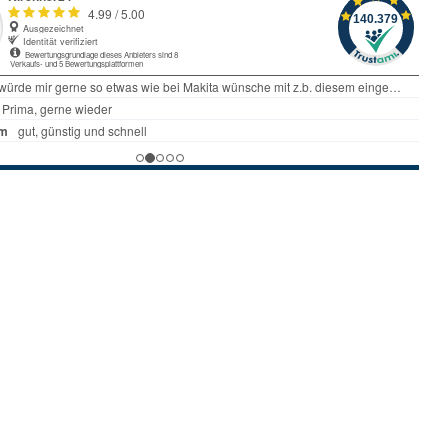
terschleifer Schleifer
25 3,0 I-Set 577689
tig, Lieferzeit 1 bis 2
tto )