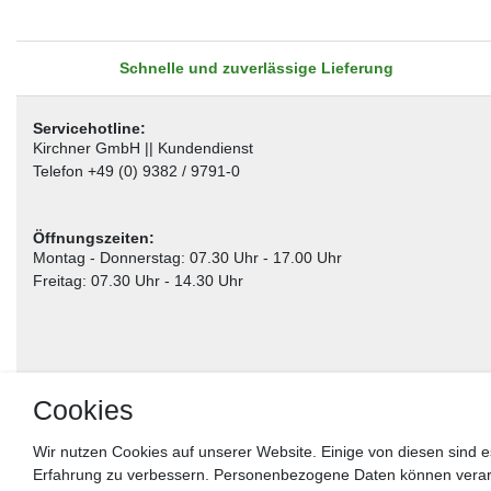
Schnelle und zuverlässige Lieferung
Servicehotline:
Kirchner GmbH || Kundendienst
Telefon +49 (0) 9382 / 9791-0
Öffnungszeiten:
Montag - Donnerstag: 07.30 Uhr - 17.00 Uhr
Freitag: 07.30 Uhr - 14.30 Uhr
Cookies
Wir nutzen Cookies auf unserer Website. Einige von diesen sind e
Erfahrung zu verbessern. Personenbezogene Daten können verarbei
** gilt für Lieferungen innerhalb Deutschlands, Lieferzeiten für andere Länder entnehm