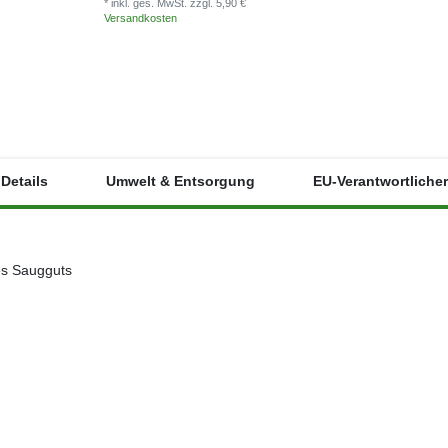
* inkl. ges. MwSt.
zzgl. 5,90 €
* inkl. ges. MwSt.
Versandkosten
Versandkosten
Details
Umwelt & Entsorgung
EU-Verantwortlicher
es Saugguts