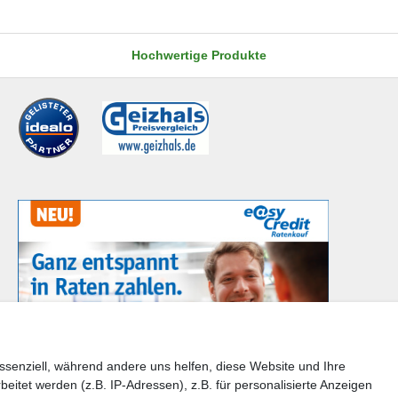
Hochwertige Produkte
ssenziell, während andere uns helfen, diese Website und Ihre
tet werden (z.B. IP-Adressen), z.B. für personalisierte Anzeigen
en Sie bitte der Schaltfläche mit den Versandinformationen