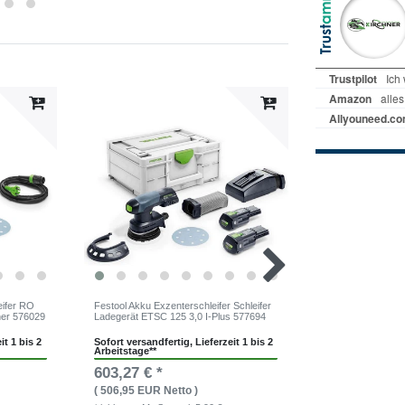
eifer RO
Festool Akku Exzenterschleifer Schleifer
Festool Akku Exzen
ner 576029
Ladegerät ETSC 125 3,0 I-Plus 577694
Ladegerät ETSC 1
it 1 bis 2
Sofort versandfertig, Lieferzeit 1 bis 2
Sofort versandfer
Arbeitstage**
Arbeitstage**
603,27 € *
761,89 € *
( 506,95 EUR Netto )
( 640,24 EUR Ne