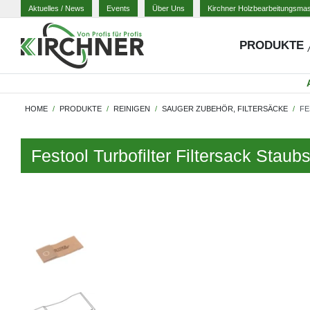
Aktuelles
/ News
Events
Über Uns
Kirchner Holzbearbeitungsma
PRODUKTE
HOME
PRODUKTE
REINIGEN
SAUGER ZUBEHÖR, FILTERSÄCKE
FE
Festool Turbofilter Filtersack St