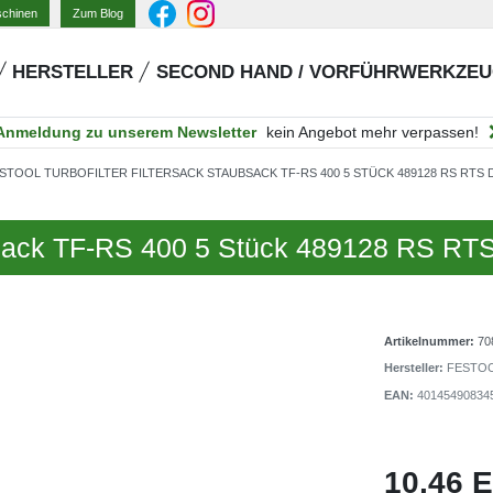
Zum Blog
schinen
HERSTELLER
SECOND HAND / VORFÜHRWERKZE
Anmeldung zu unserem Newsletter
kein Angebot mehr verpassen!
STOOL TURBOFILTER FILTERSACK STAUBSACK TF-RS 400 5 STÜCK 489128 RS RTS 
aubsack TF-RS 400 5 Stück 489128 RS R
Artikelnummer:
70
Hersteller:
FESTO
EAN:
40145490834
10,46 