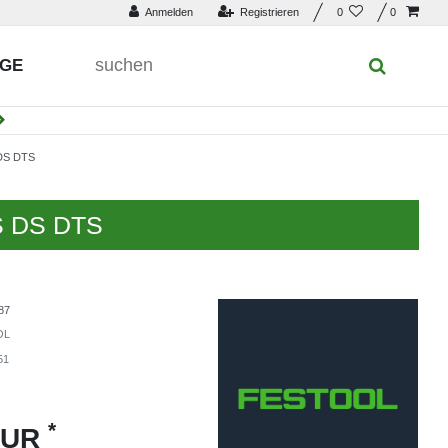
Anmelden
Registrieren
0
0
UGE
DS DTS
TS DS DTS
87
OL
51
*
EUR