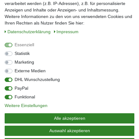
verarbeitet werden (z.B. IP-Adressen), z.B. für personalisierte
E-Mail*
Anzeigen und Inhalte oder Anzeigen- und Inhaltsmessung.
Weitere Informationen zu den von uns verwendeten Cookies und
Ihren Rechten als Nutzer finden Sie hier:
Daten­schutz­erklärung
Impressum
Anmelden
Essenziell
Sie können den Newsletter jederzeit kostenlos abbestellen.
Statistik
** gilt für Lieferungen innerhalb Deutschlands, Lieferzeiten für andere Länder
entnehmen Sie bitte der Schaltfläche mit den Versandinformationen
Marketing
Externe Medien
Widerrufs­recht
Impressum
Daten­schutz­erklärung
AGB
DHL Wunschzustellung
Kontakt
Barrierefreiheitserklärung
PayPal
Zahlung & Versand
Umwelt & Entsorgung
Funktional
Vertrag widerrufen
Weitere Einstellungen
© Copyright 2026 | Alle Rechte vorbehalten.
Alle akzeptieren
Auswahl akzeptieren