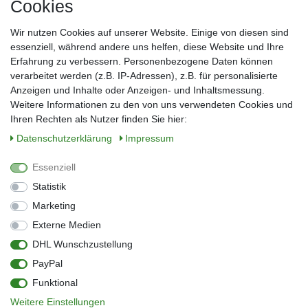
Cookies
Frau
Herr
Divers
Wir nutzen Cookies auf unserer Website. Einige von diesen sind
Nachname*
essenziell, während andere uns helfen, diese Website und Ihre
Erfahrung zu verbessern. Personenbezogene Daten können
verarbeitet werden (z.B. IP-Adressen), z.B. für personalisierte
E-Mail*
Anzeigen und Inhalte oder Anzeigen- und Inhaltsmessung.
Weitere Informationen zu den von uns verwendeten Cookies und
Ihren Rechten als Nutzer finden Sie hier:
Daten­schutz­erklärung
Impressum
Anmelden
Essenziell
Sie können den Newsletter jederzeit kostenlos abbestellen.
Statistik
** gilt für Lieferungen innerhalb Deutschlands, Lieferzeiten für andere Länder
entnehmen Sie bitte der Schaltfläche mit den Versandinformationen
Marketing
Externe Medien
Widerrufs­recht
Impressum
Daten­schutz­erklärung
AGB
DHL Wunschzustellung
Kontakt
Barrierefreiheitserklärung
PayPal
Zahlung & Versand
Umwelt & Entsorgung
Funktional
Vertrag widerrufen
Weitere Einstellungen