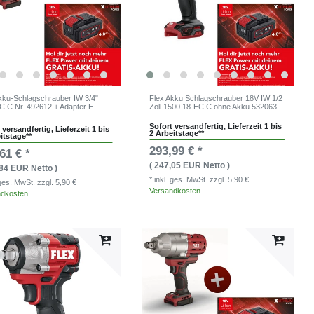
kku-Schlagschrauber IW 3/4"
Flex Akku Schlagschrauber 18V IW 1/2
C C Nr. 492612 + Adapter E-
Zoll 1500 18-EC C ohne Akku 532063
Sofort versandfertig, Lieferzeit 1 bis
 versandfertig, Lieferzeit 1 bis
2 Arbeitstage**
itstage**
293,99 € *
61 € *
( 247,05 EUR Netto )
,84 EUR Netto )
* inkl. ges. MwSt.
zzgl. 5,90 €
. ges. MwSt.
zzgl. 5,90 €
Versandkosten
ndkosten