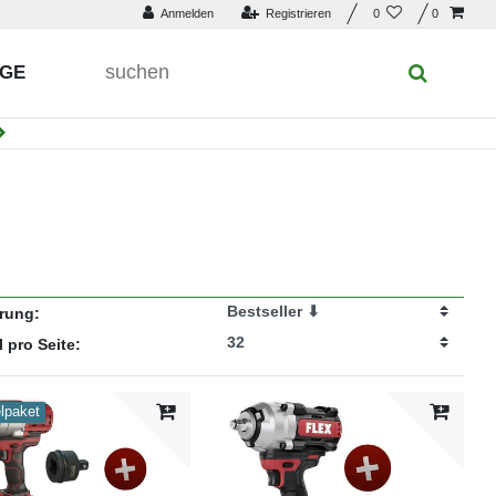
Anmelden
Registrieren
0
0
UGE
erung:
l pro Seite:
elpaket