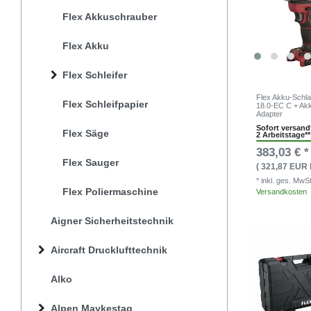
Flex Akkuschrauber
Flex Akku
Flex Schleifer
Flex Akku-Schl
Flex Schleifpapier
18.0-EC C + Akk
Adapter
Sofort versandf
Flex Säge
2 Arbeitstage**
383,03 € *
Flex Sauger
( 321,87 EUR 
* inkl. ges. MwS
Flex Poliermaschine
Versandkosten
Aigner Sicherheitstechnik
Aircraft Drucklufttechnik
Alko
Alpen Maykestag