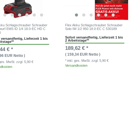
kku Schlagschrauber Schrauber
Flex Akku Schlagschrauber Schrauber
wurf EMS ID 1/4 18.0-EC HD C
Solo IW 1/2 950 18.0-EC C 530189
6
Sofort versandfertig, Lieferzeit 1 bis
 versandfertig, Lieferzeit 1 bis
2 Arbeitstage**
itstage**
189,62 € *
44 € *
( 159,34 EUR Netto )
,96 EUR Netto )
* inkl. ges. MwSt.
zzgl. 5,90 €
. ges. MwSt.
zzgl. 5,90 €
Versandkosten
ndkosten