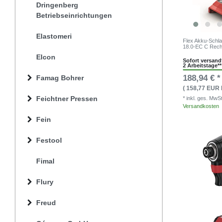
Dringenberg
Betriebseinrichtungen
Elastomeri
Flex Akku-Schl
18.0-EC C Rech
Elcon
Sofort versandf
2 Arbeitstage**
188,94 € *
Famag Bohrer
( 158,77 EUR 
Feichtner Pressen
* inkl. ges. MwS
Versandkosten
Fein
Festool
Fimal
Flury
Freud