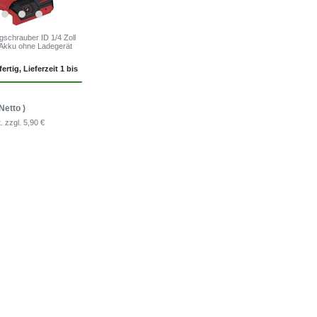
gschrauber ID 1/4 Zoll
Akku ohne Ladegerät
ertig, Lieferzeit 1 bis
Netto )
t.
zzgl. 5,90 €