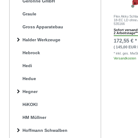
Géronne GmbH
Graule
Flex Akku Schla
18-EC LD ohne 
535166
Gross Apparatebau
Sofort versandf
2 Arbeitstage**
Halder Werkzeuge
172,55 € *
( 145,00 EUR 
Hebrock
* inkl. ges. MwS
Versandkosten
Hedi
Hedue
Hegner
HiKOKI
HM Müllner
Hoffmann Schwalben