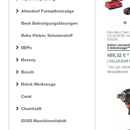
Altendorf Formatkreissäge
Beck Befestigungslösungen
Flex Akku Twin
Beko Kleber, Schmierstoff
1/4 18-ECBC mi
516236
Sofort versandf
BEPo
2 Arbeitstage**
489,32 € *
Bessey
( 411,19 EUR 
* inkl. ges. MwS
Bosch
Versandkosten
Brück Werkzeuge
Carat
Cleankraft
DUSS Maschinenfabrik