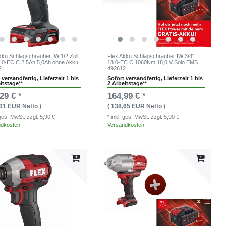
kku Schlagschrauber IW 1/2 Zoll
Flex Akku Schlagschrauber IW 3/4"
.0-EC C 2,5Ah 5,0Ah ohne Akku
18.0-EC C 1060Nm 18,0 V Solo EMS
2
492612
 versandfertig, Lieferzeit 1 bis
Sofort versandfertig, Lieferzeit 1 bis
itstage**
2 Arbeitstage**
29 € *
164,99 € *
,31 EUR Netto )
( 138,65 EUR Netto )
. ges. MwSt.
zzgl. 5,90 €
* inkl. ges. MwSt.
zzgl. 5,90 €
ndkosten
Versandkosten