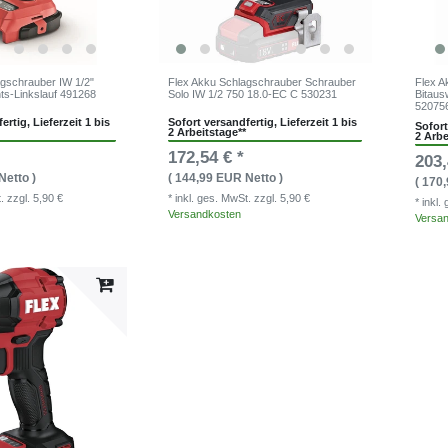
agschrauber IW 1/2"
Flex Akku Schlagschrauber Schrauber
Flex A
ts-Linkslauf 491268
Solo IW 1/2 750 18.0-EC C 530231
Bitaus
52075
ertig, Lieferzeit 1 bis
Sofort versandfertig, Lieferzeit 1 bis
Sofort
2 Arbeitstage**
2 Arbe
172,54 € *
203,
Netto )
( 144,99 EUR Netto )
( 170
t.
zzgl. 5,90 €
* inkl. ges. MwSt.
zzgl. 5,90 €
* inkl
Versandkosten
Versa