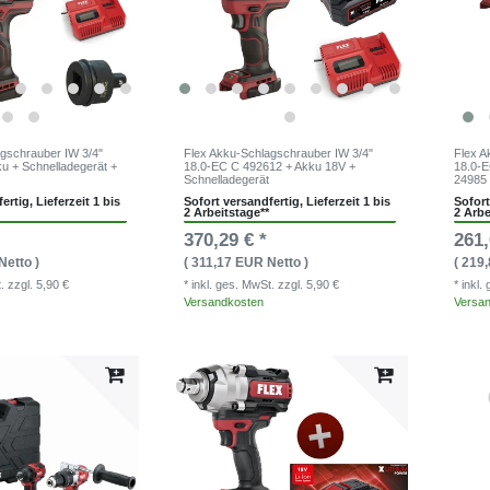
agschrauber IW 3/4"
Flex Akku-Schlagschrauber IW 3/4"
Flex A
u + Schnelladegerät +
18.0-EC C 492612 + Akku 18V +
18.0-E
Schnelladegerät
24985
ertig, Lieferzeit 1 bis
Sofort versandfertig, Lieferzeit 1 bis
Sofort
2 Arbeitstage**
2 Arbe
370,29 € *
261,
Netto )
( 311,17 EUR Netto )
( 219
t.
zzgl. 5,90 €
* inkl. ges. MwSt.
zzgl. 5,90 €
* inkl
Versandkosten
Versa