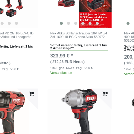
 Set PD 2G 18-ECFC ID
Flex Akku Schlagschrauber 18V IW 3/4
Flex A
t Akku und Ladegerät
Zoll 1600 18-EC C ohne Akku 532072
400 18
53150
Sofort versandfertig, Lieferzeit 1 bis
ertig, Lieferzeit 1 bis
Sofort
2 Arbeitstage**
2 Arbe
323,99 € *
200,
( 272,26 EUR Netto )
Netto )
( 168
* inkl. ges. MwSt.
zzgl. 5,90 €
t.
zzgl. 5,90 €
* inkl
Versandkosten
Versa