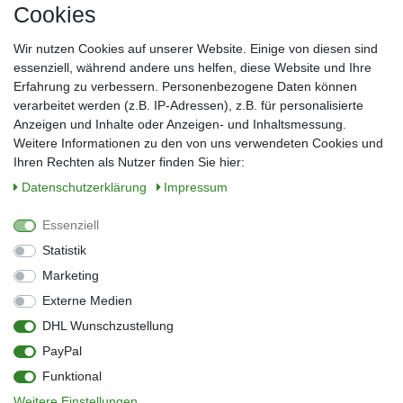
Cookies
Frau
Herr
Divers
Wir nutzen Cookies auf unserer Website. Einige von diesen sind
Nachname*
essenziell, während andere uns helfen, diese Website und Ihre
Erfahrung zu verbessern. Personenbezogene Daten können
verarbeitet werden (z.B. IP-Adressen), z.B. für personalisierte
E-Mail*
Anzeigen und Inhalte oder Anzeigen- und Inhaltsmessung.
Weitere Informationen zu den von uns verwendeten Cookies und
Ihren Rechten als Nutzer finden Sie hier:
Daten­schutz­erklärung
Impressum
Anmelden
Essenziell
Sie können den Newsletter jederzeit kostenlos abbestellen.
Statistik
** gilt für Lieferungen innerhalb Deutschlands, Lieferzeiten für andere Länder
entnehmen Sie bitte der Schaltfläche mit den Versandinformationen
Marketing
Externe Medien
Widerrufs­recht
Impressum
Daten­schutz­erklärung
AGB
DHL Wunschzustellung
Kontakt
Barrierefreiheitserklärung
PayPal
Zahlung & Versand
Umwelt & Entsorgung
Funktional
Vertrag widerrufen
Weitere Einstellungen