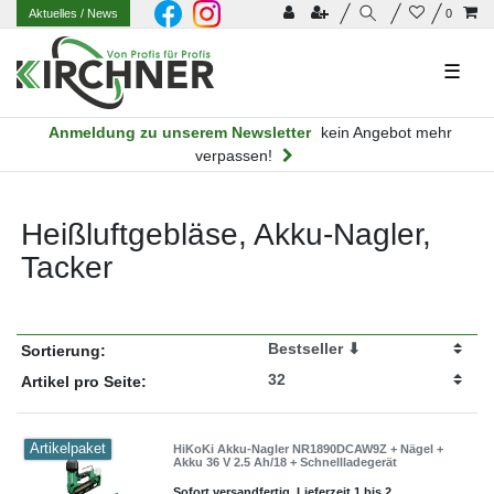
Aktuelles
/ News
0
☰
Anmeldung zu unserem Newsletter
kein Angebot mehr
verpassen!
Heißluftgebläse, Akku-Nagler,
Tacker
Sortierung:
Artikel pro Seite:
Artikelpaket
HiKoKi Akku-Nagler NR1890DCAW9Z + Nägel +
Akku 36 V 2.5 Ah/18 + Schnellladegerät
Sofort versandfertig, Lieferzeit 1 bis 2