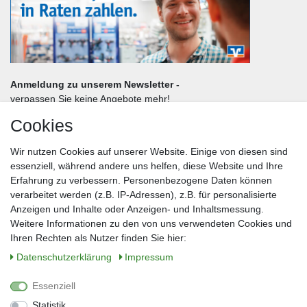
Anmeldung zu unserem Newsletter -
verpassen Sie keine Angebote mehr!
Cookies
Frau
Herr
Divers
Wir nutzen Cookies auf unserer Website. Einige von diesen sind
Nachname*
essenziell, während andere uns helfen, diese Website und Ihre
Erfahrung zu verbessern. Personenbezogene Daten können
verarbeitet werden (z.B. IP-Adressen), z.B. für personalisierte
E-Mail*
Anzeigen und Inhalte oder Anzeigen- und Inhaltsmessung.
Weitere Informationen zu den von uns verwendeten Cookies und
Ihren Rechten als Nutzer finden Sie hier:
Daten­schutz­erklärung
Impressum
Anmelden
Essenziell
Sie können den Newsletter jederzeit kostenlos abbestellen.
Statistik
** gilt für Lieferungen innerhalb Deutschlands, Lieferzeiten für andere Länder