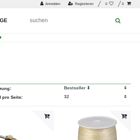
Anmelden
Registrieren
0
0
UGE
erung:
l pro Seite: