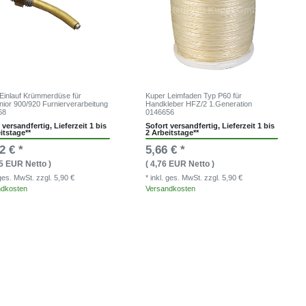
Einlauf Krümmerdüse für
Kuper Leimfaden Typ P60 für
ior 900/920 Furnierverarbeitung
Handkleber HFZ/2 1.Generation
68
0146656
 versandfertig, Lieferzeit 1 bis
Sofort versandfertig, Lieferzeit 1 bis
itstage**
2 Arbeitstage**
2 € *
5,66 € *
45 EUR Netto )
( 4,76 EUR Netto )
. ges. MwSt.
zzgl. 5,90 €
* inkl. ges. MwSt.
zzgl. 5,90 €
ndkosten
Versandkosten