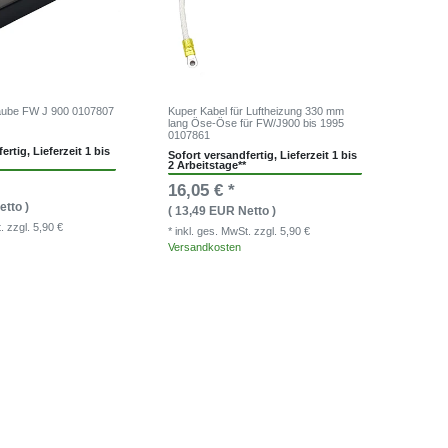
aube FW J 900 0107807
Kuper Kabel für Luftheizung 330 mm
lang Öse-Öse für FW/J900 bis 1995
0107861
ertig, Lieferzeit 1 bis
Sofort versandfertig, Lieferzeit 1 bis
2 Arbeitstage**
16,05 € *
etto )
( 13,49 EUR Netto )
t.
zzgl. 5,90 €
* inkl. ges. MwSt.
zzgl. 5,90 €
Versandkosten