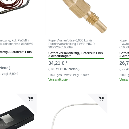
eizung, kpl. FW/MIni
Kuper Auslaufdüse 0,008 kg für
Kuper 
eizkolbenspitze 0158980
Furnierverarbeitung FW/JUNIOR
FW/Jun
900/920 0103069
01030
ertig, Lieferzeit 1 bis
Sofort versandfertig, Lieferzeit 1 bis
Sofort
2 Arbeitstage**
2 Arbe
34,21 € *
26,7
Netto )
( 28,75 EUR Netto )
( 22,
t.
zzgl. 5,90 €
* inkl. ges. MwSt.
zzgl. 5,90 €
* inkl
Versandkosten
Versa