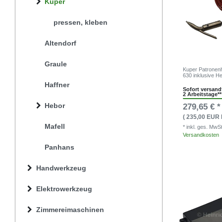
Kuper
pressen, kleben
Altendorf
Graule
Kuper Patronenh
630 inklusive H
Haffner
Sofort versandf
2 Arbeitstage**
Hebor
279,65 € *
( 235,00 EUR 
Mafell
* inkl. ges. MwS
Versandkosten
Panhans
Handwerkzeug
Elektrowerkzeug
Zimmereimaschinen