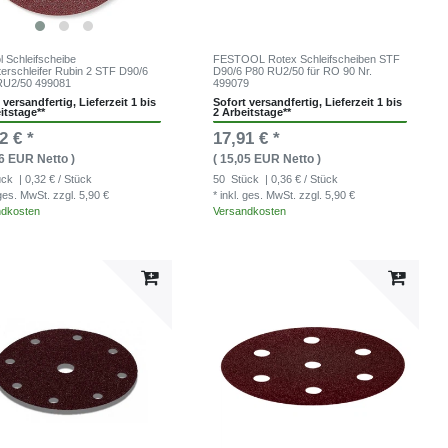
l Schleifscheibe
FESTOOL Rotex Schleifscheiben STF
erschleifer Rubin 2 STF D90/6
D90/6 P80 RU2/50 für RO 90 Nr.
RU2/50 499081
499079
 versandfertig, Lieferzeit 1 bis
Sofort versandfertig, Lieferzeit 1 bis
itstage**
2 Arbeitstage**
2 € *
17,91 € *
46 EUR Netto )
( 15,05 EUR Netto )
ück
| 0,32 € / Stück
50
Stück
| 0,36 € / Stück
. ges. MwSt.
zzgl. 5,90 €
* inkl. ges. MwSt.
zzgl. 5,90 €
ndkosten
Versandkosten