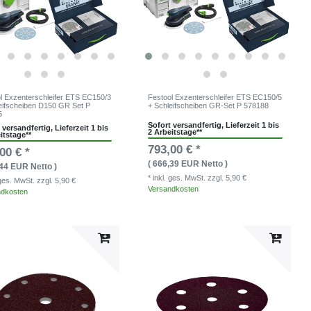
l Exzenterschleifer ETS EC150/3
Festool Exzenterschleifer ETS EC150/5
eifscheiben D150 GR Set P
+ Schleifscheiben GR-Set P 578188
5
Sofort versandfertig, Lieferzeit 1 bis
 versandfertig, Lieferzeit 1 bis
2 Arbeitstage**
itstage**
793,00 € *
00 € *
( 666,39 EUR Netto )
,44 EUR Netto )
* inkl. ges. MwSt.
zzgl. 5,90 €
. ges. MwSt.
zzgl. 5,90 €
Versandkosten
ndkosten