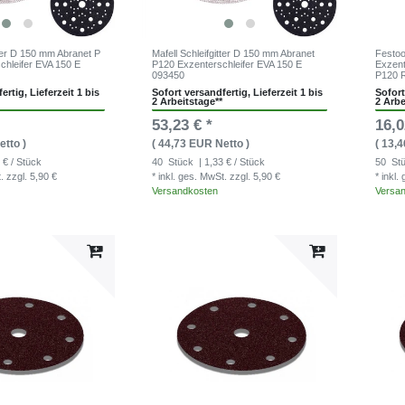
tter D 150 mm Abranet P
Mafell Schleifgitter D 150 mm Abranet
Festoo
chleifer EVA 150 E
P120 Exzenterschleifer EVA 150 E
Exzent
093450
P120 
ertig, Lieferzeit 1 bis
Sofort versandfertig, Lieferzeit 1 bis
Sofort
2 Arbeitstage**
2 Arbe
53,23 € *
16,0
etto )
( 44,73 EUR Netto )
( 13,
 € / Stück
40
Stück
| 1,33 € / Stück
50
St
t.
zzgl. 5,90 €
* inkl. ges. MwSt.
zzgl. 5,90 €
* inkl
Versandkosten
Versa