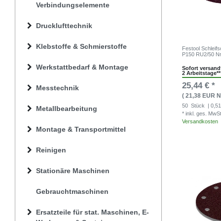
Verbindungselemente
Drucklufttechnik
Klebstoffe & Schmierstoffe
Festool Schleif
P150 RU2/50 Nr
Werkstattbedarf & Montage
Sofort versandf
2 Arbeitstage**
25,44 € *
Messtechnik
( 21,38 EUR N
50
Stück
| 0,51
Metallbearbeitung
* inkl. ges. MwS
Versandkosten
Montage & Transportmittel
Reinigen
Stationäre Maschinen
Gebrauchtmaschinen
Ersatzteile für stat. Maschinen, E-