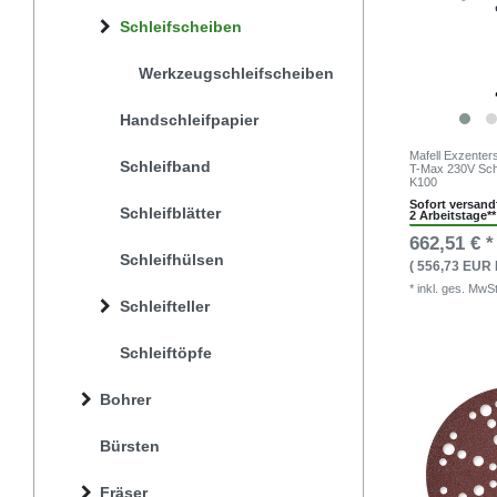
Schleifscheiben
Werkzeugschleifscheiben
Handschleifpapier
Mafell Exzenter
Schleifband
T-Max 230V Schl
K100
Sofort versandf
Schleifblätter
2 Arbeitstage**
662,51 € *
Schleifhülsen
( 556,73 EUR 
* inkl. ges. MwSt
Schleifteller
Schleiftöpfe
Bohrer
Bürsten
Fräser