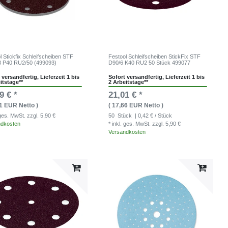
l Stickfix Schleifscheiben STF
Festool Schleifscheiben StickFix STF
 P40 RU2/50 (499093)
D90/6 K40 RU2 50 Stück 499077
 versandfertig, Lieferzeit 1 bis
Sofort versandfertig, Lieferzeit 1 bis
itstage**
2 Arbeitstage**
9 € *
21,01 € *
71 EUR Netto )
( 17,66 EUR Netto )
. ges. MwSt.
zzgl. 5,90 €
50
Stück
| 0,42 € / Stück
ndkosten
* inkl. ges. MwSt.
zzgl. 5,90 €
Versandkosten