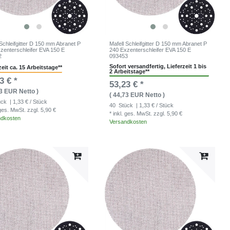
 Schleifgitter D 150 mm Abranet P
Mafell Schleifgitter D 150 mm Abranet P
zenterschleifer EVA 150 E
240 Exzenterschleifer EVA 150 E
2
093453
Sofort versandfertig, Lieferzeit 1 bis
zeit ca. 15 Arbeitstage**
2 Arbeitstage**
3 € *
53,23 € *
73 EUR Netto )
( 44,73 EUR Netto )
ück
| 1,33 € / Stück
40
Stück
| 1,33 € / Stück
. ges. MwSt.
zzgl. 5,90 €
* inkl. ges. MwSt.
zzgl. 5,90 €
ndkosten
Versandkosten