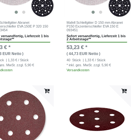
Schleifgitter Abranet
Mafell Schleifgitter D 150 mm Abranet
erschleifer EVA 150E P 320 150
P150 Exzenterschleifer EVA 150 E
3454
093451
 versandfertig, Lieferzeit 1 bis
Sofort versandfertig, Lieferzeit 1 bis
itstage**
2 Arbeitstage**
3 € *
53,23 € *
73 EUR Netto )
( 44,73 EUR Netto )
ück
| 1,33 € / Stück
40
Stück
| 1,33 € / Stück
. ges. MwSt.
zzgl. 5,90 €
* inkl. ges. MwSt.
zzgl. 5,90 €
ndkosten
Versandkosten