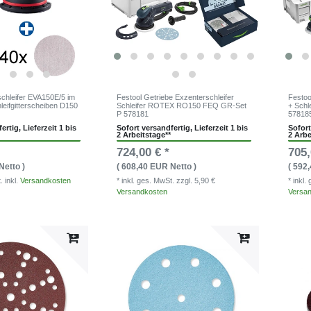
schleifer EVA150E/5 im
Festool Getriebe Exzenterschleifer
Festoo
eifgitterscheiben D150
Schleifer ROTEX RO150 FEQ GR-Set
+ Schl
P 578181
57818
ertig, Lieferzeit 1 bis
Sofort versandfertig, Lieferzeit 1 bis
Sofort
2 Arbeitstage**
2 Arbe
724,00 € *
705,
Netto )
( 608,40 EUR Netto )
( 592
. inkl.
Versandkosten
* inkl. ges. MwSt.
zzgl. 5,90 €
* inkl
Versandkosten
Versa