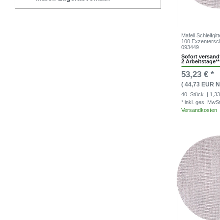
Mafell Schleifgi
100 Exzentersch
093449
Sofort versandf
2 Arbeitstage**
53,23 € *
( 44,73 EUR N
40
Stück
| 1,33
* inkl. ges. MwS
Versandkosten