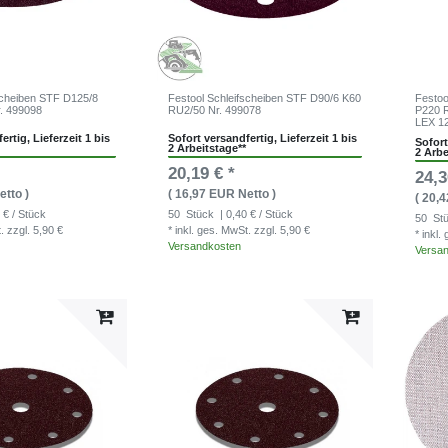
scheiben STF D125/8
Festool Schleifscheiben STF D90/6 K60
Festoo
. 499098
RU2/50 Nr. 499078
P220 
LEX 1
ertig, Lieferzeit 1 bis
Sofort versandfertig, Lieferzeit 1 bis
Sofort
2 Arbeitstage**
2 Arbe
20,19 € *
24,3
etto )
( 16,97 EUR Netto )
( 20,
 € / Stück
50
Stück
| 0,40 € / Stück
50
St
t.
zzgl. 5,90 €
* inkl. ges. MwSt.
zzgl. 5,90 €
* inkl
Versandkosten
Versa