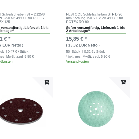
l Schleifscheiben STF D125/8
FESTOOL Schleifscheiben STF D 90
U2/50 Nr. 499096 für RO ES
mm Körnung 150 50 Stück 499082 für
EX 125
ROTEX RO 90
 versandfertig, Lieferzeit 1 bis
Sofort versandfertig, Lieferzeit 1 bis
itstage**
2 Arbeitstage**
1 € *
15,85 € *
67 EUR Netto )
( 13,32 EUR Netto )
ück
| 0,47 € / Stück
50
Stück
| 0,32 € / Stück
. ges. MwSt.
zzgl. 5,90 €
* inkl. ges. MwSt.
zzgl. 5,90 €
ndkosten
Versandkosten