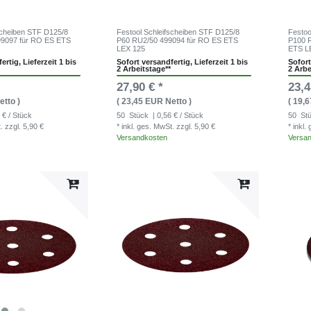
scheiben STF D125/8
Festool Schleifscheiben STF D125/8
Festoo
99097 für RO ES ETS
P60 RU2/50 499094 für RO ES ETS
P100 R
LEX 125
ETS L
ertig, Lieferzeit 1 bis
Sofort versandfertig, Lieferzeit 1 bis
Sofort
2 Arbeitstage**
2 Arbe
27,90 € *
23,4
etto )
( 23,45 EUR Netto )
( 19,
 € / Stück
50
Stück
| 0,56 € / Stück
50
St
t.
zzgl. 5,90 €
* inkl. ges. MwSt.
zzgl. 5,90 €
* inkl
Versandkosten
Versa