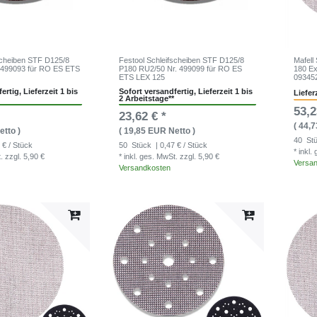
scheiben STF D125/8
Festool Schleifscheiben STF D125/8
Mafell
 499093 für RO ES ETS
P180 RU2/50 Nr. 499099 für RO ES
180 Ex
ETS LEX 125
09345
ertig, Lieferzeit 1 bis
Sofort versandfertig, Lieferzeit 1 bis
Liefer
2 Arbeitstage**
53,2
23,62 € *
( 44,
etto )
( 19,85 EUR Netto )
40
St
 € / Stück
50
Stück
| 0,47 € / Stück
* inkl
t.
zzgl. 5,90 €
* inkl. ges. MwSt.
zzgl. 5,90 €
Versa
Versandkosten