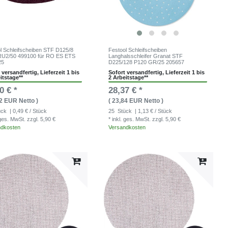
l Schleifscheiben STF D125/8
Festool Schleifscheiben
RU2/50 499100 für RO ES ETS
Langhalsschleifer Granat STF
25
D225/128 P120 GR/25 205657
 versandfertig, Lieferzeit 1 bis
Sofort versandfertig, Lieferzeit 1 bis
itstage**
2 Arbeitstage**
0 € *
28,37 € *
42 EUR Netto )
( 23,84 EUR Netto )
ück
| 0,49 € / Stück
25
Stück
| 1,13 € / Stück
. ges. MwSt.
zzgl. 5,90 €
* inkl. ges. MwSt.
zzgl. 5,90 €
ndkosten
Versandkosten