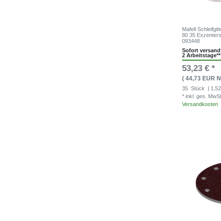
Mafell Schleifgi
80 35 Exzenters
093448
Sofort versandf
2 Arbeitstage**
53,23 € *
( 44,73 EUR N
35
Stück
| 1,52
* inkl. ges. MwS
Versandkosten