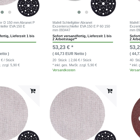
tter D 150 mm Abranet P
Mafell Schleifgitter Abranet
Mafell 
leifer EVA 150 E
Exzenterschleifer EVA 150 E P 60 150
Exzent
mm 093447
mm 09
ertig, Lieferzeit 1 bis
Sofort versandfertig, Lieferzeit 1 bis
Sofort
2 Arbeitstage**
2 Arbe
53,23 € *
53,2
etto )
( 44,73 EUR Netto )
( 44,
 € / Stück
20
Stück
| 2,66 € / Stück
40
St
t.
zzgl. 5,90 €
* inkl. ges. MwSt.
zzgl. 5,90 €
* inkl
Versandkosten
Versa