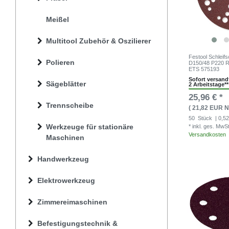
Meißel
Multitool Zubehör & Oszilierer
Festool Schleif
Polieren
D150/48 P220 
ETS 575193
Sofort versandf
Sägeblätter
2 Arbeitstage**
25,96 € *
Trennscheibe
( 21,82 EUR N
50
Stück
| 0,52
Werkzeuge für stationäre
* inkl. ges. MwS
Versandkosten
Maschinen
Handwerkzeug
Elektrowerkzeug
Zimmereimaschinen
Befestigungstechnik &