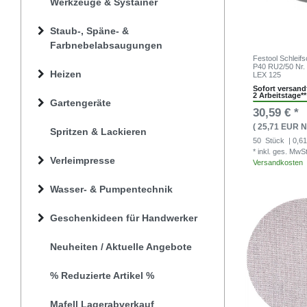
Werkzeuge & Systainer
Staub-, Späne- &
Farbnebelabsaugungen
Festool Schleif
P40 RU2/50 Nr.
Heizen
LEX 125
Sofort versandf
2 Arbeitstage**
Gartengeräte
30,59 € *
( 25,71 EUR N
Spritzen & Lackieren
50
Stück
| 0,61
* inkl. ges. MwS
Verleimpresse
Versandkosten
Wasser- & Pumpentechnik
Geschenkideen für Handwerker
Neuheiten / Aktuelle Angebote
% Reduzierte Artikel %
Mafell Lagerabverkauf