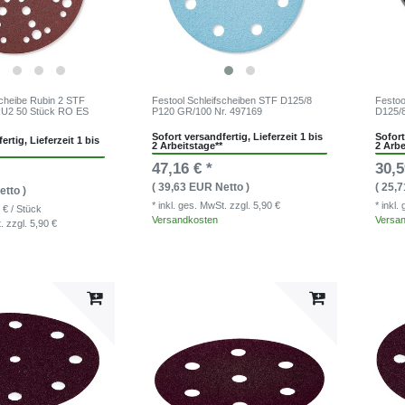
scheibe Rubin 2 STF
Festool Schleifscheiben STF D125/8
Festoo
RU2 50 Stück RO ES
P120 GR/100 Nr. 497169
D125/8
Sofort versandfertig, Lieferzeit 1 bis
Sofort
ertig, Lieferzeit 1 bis
2 Arbeitstage**
2 Arbe
47,16 € *
30,5
( 39,63 EUR Netto )
( 25,
etto )
* inkl. ges. MwSt.
zzgl. 5,90 €
* inkl
 € / Stück
Versandkosten
Versa
t.
zzgl. 5,90 €