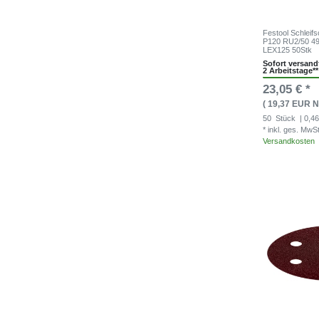
Festool Schleif
P120 RU2/50 4
LEX125 50Stk
Sofort versandf
2 Arbeitstage**
23,05 € *
( 19,37 EUR N
50
Stück
| 0,46
* inkl. ges. MwS
Versandkosten