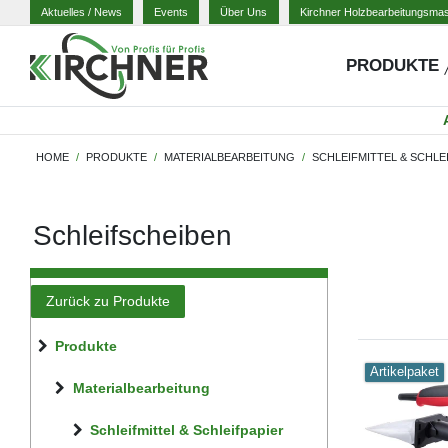
Aktuelles
/ News
Events
Über Uns
Kirchner Holzbearbeitungsma
PRODUKTE
HOME
PRODUKTE
MATERIALBEARBEITUNG
SCHLEIFMITTEL & SCHLE
Schleifscheiben
Zurück zu Produkte
Produkte
Artikelpaket
Materialbearbeitung
Schleifmittel & Schleifpapier