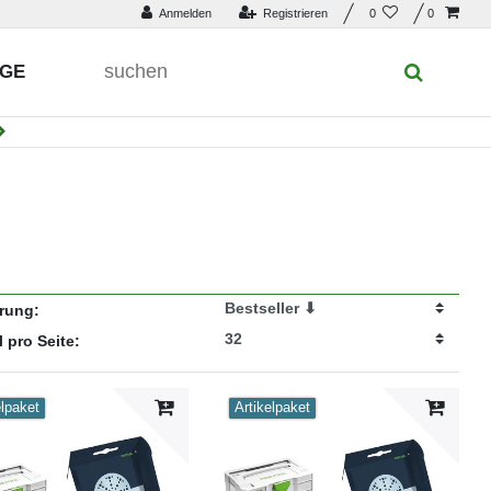
Anmelden
Registrieren
0
0
UGE
erung:
l pro Seite:
elpaket
Artikelpaket