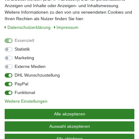
E-Mail*
Anzeigen und Inhalte oder Anzeigen- und Inhaltsmessung.
Weitere Informationen zu den von uns verwendeten Cookies und
Ihren Rechten als Nutzer finden Sie hier:
Daten­schutz­erklärung
Impressum
Anmelden
Essenziell
Sie können den Newsletter jederzeit kostenlos abbestellen.
Statistik
** gilt für Lieferungen innerhalb Deutschlands, Lieferzeiten für andere Länder
entnehmen Sie bitte der Schaltfläche mit den Versandinformationen
Marketing
Externe Medien
Widerrufs­recht
Impressum
Daten­schutz­erklärung
AGB
DHL Wunschzustellung
Kontakt
Barrierefreiheitserklärung
PayPal
Zahlung & Versand
Umwelt & Entsorgung
Funktional
Vertrag widerrufen
Weitere Einstellungen
© Copyright 2026 | Alle Rechte vorbehalten.
Alle akzeptieren
Auswahl akzeptieren
Alle ablehnen