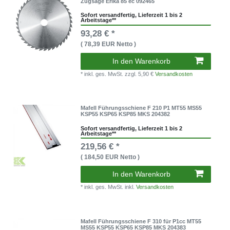
Zugsäge Erika 85 ec 092465
Sofort versandfertig, Lieferzeit 1 bis 2
Arbeitstage**
93,28 € *
( 78,39 EUR Netto )
In den Warenkorb
* inkl. ges. MwSt.
zzgl. 5,90 €
Versandkosten
Mafell Führungsschiene F 210 P1 MT55 MS55
KSP55 KSP65 KSP85 MKS 204382
Sofort versandfertig, Lieferzeit 1 bis 2
Arbeitstage**
219,56 € *
( 184,50 EUR Netto )
In den Warenkorb
* inkl. ges. MwSt. inkl.
Versandkosten
Mafell Führungsschiene F 310 für P1cc MT55
MS55 KSP55 KSP65 KSP85 MKS 204383