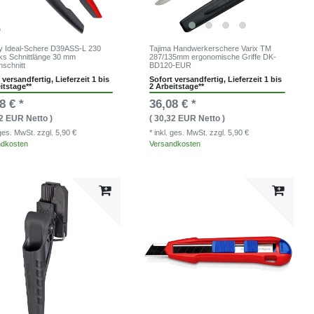
 Ideal-Schere D39ASS-L 230
Tajima Handwerkerschere Varix TM
ks Schnittlänge 30 mm
287/135mm ergonomische Griffe DK-
nschnitt
BD120-EUR
 versandfertig, Lieferzeit 1 bis
Sofort versandfertig, Lieferzeit 1 bis
itstage**
2 Arbeitstage**
8 € *
36,08 € *
82 EUR Netto )
( 30,32 EUR Netto )
. ges. MwSt.
zzgl. 5,90 €
* inkl. ges. MwSt.
zzgl. 5,90 €
ndkosten
Versandkosten