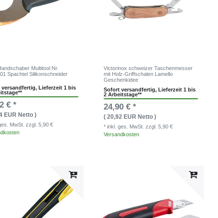
andschaber Multitool Nr.
Victorinox schweizer Taschenmesser
01 Spachtel Silikonschneider
mit Holz-Griffschalen Lamello
Geschenkidee
 versandfertig, Lieferzeit 1 bis
Sofort versandfertig, Lieferzeit 1 bis
itstage**
2 Arbeitstage**
2 € *
24,90 € *
64 EUR Netto )
( 20,92 EUR Netto )
. ges. MwSt.
zzgl. 5,90 €
* inkl. ges. MwSt.
zzgl. 5,90 €
ndkosten
Versandkosten