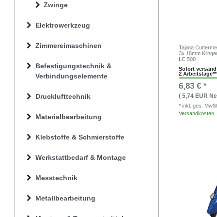
Zwinge
Elektrowerkzeug
Zimmereimaschinen
Tajima Cutterm
3x 18mm Klinge
LC 500
Befestigungstechnik &
Sofort versandf
2 Arbeitstage**
Verbindungselemente
6,83 € *
Drucklufttechnik
( 5,74 EUR Net
* inkl. ges. MwS
Versandkosten
Materialbearbeitung
Klebstoffe & Schmierstoffe
Werkstattbedarf & Montage
Messtechnik
Metallbearbeitung