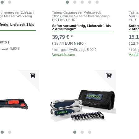
chenmesser Edelstahl
Tajima Klappmesser Mehrzweck
Tajima
Logo Messer Werkzeug
185/68mm mit Sicherheitsverriegelung
Mini K
DK-FKSD-EUR
EUR
ertig, Lieferzeit 1 bis
Sofort versandfertig, Lieferzeit 1 bis
Sofort
2 Arbeitstage**
2 Arbe
39,79 € *
15,1
etto )
( 33,44 EUR Netto )
( 12,
t.
zzgl. 5,90 €
* inkl. ges. MwSt.
zzgl. 5,90 €
* inkl
Versandkosten
Versa