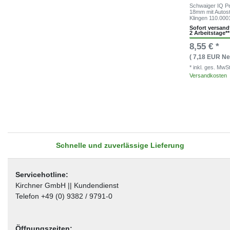
Schwaiger IQ P
18mm mit Auto
Klingen 110.000
Sofort versandf
2 Arbeitstage**
8,55 € *
( 7,18 EUR Net
* inkl. ges. MwS
Versandkosten
Schnelle und zuverlässige Lieferung
Servicehotline:
Kirchner GmbH || Kundendienst
Telefon +49 (0) 9382 / 9791-0
Öffnungszeiten: