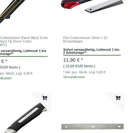
 Cuttermesser Razar Black 9 mm
Flex Cuttermesser 18mm + 10
Hard Tip Driver Cutter
Ersatzklingen
B/Y1
Sofort versandfertig, Lieferzeit 1 bis
 versandfertig, Lieferzeit 1 bis
2 Arbeitstage**
itstage**
11,90 € *
 € *
( 10,00 EUR Netto )
1 EUR Netto )
* inkl. ges. MwSt.
zzgl. 5,90 €
. ges. MwSt.
zzgl. 5,90 €
Versandkosten
ndkosten