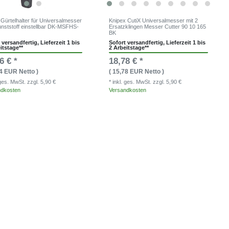
 Gürtelhalter für Universalmesser
Knipex CutiX Universalmesser mit 2
unststoff einstellbar DK-MSFHS-
Ersatzklingen Messer Cutter 90 10 165
BK
 versandfertig, Lieferzeit 1 bis
Sofort versandfertig, Lieferzeit 1 bis
itstage**
2 Arbeitstage**
6 € *
18,78 € *
74 EUR Netto )
( 15,78 EUR Netto )
. ges. MwSt.
zzgl. 5,90 €
* inkl. ges. MwSt.
zzgl. 5,90 €
ndkosten
Versandkosten