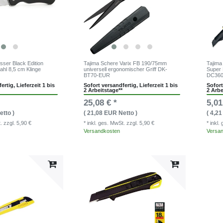
sser Black Edition
Tajima Schere Varix FB 190/75mm
Tajima
ahl 8,5 cm Klinge
universell ergonomischer Griff DK-
Super 
BT70-EUR
DC360
ertig, Lieferzeit 1 bis
Sofort versandfertig, Lieferzeit 1 bis
Sofort
2 Arbeitstage**
2 Arbe
25,08 € *
5,01
etto )
( 21,08 EUR Netto )
( 4,2
t.
zzgl. 5,90 €
* inkl. ges. MwSt.
zzgl. 5,90 €
* inkl
Versandkosten
Versa