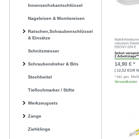
Innensechskantschlüssel
Nageleisen & Montiereisen
Ratschen,Schraubenschlüssel
& Einsätze
Mafell Arbeitsme
robustem Edelst
EBONY-200-E
Schnitzmesser
Sofort versandf
2 Arbeitstage**
14,90 € *
Schraubendreher & Bits
( 12,52 EUR N
Stechbeitel
* inkl. ges. MwS
Versandkosten
Tieflochmarker / Stifte
Werkzeugsets
Zange
Ziehklinge