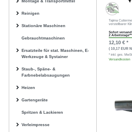
Montage & Transportmittel
Reinigen
Tajima Cutterm
verstellbarer K
Stationäre Maschinen
Sofort versandf
2 Arbeitstage**
Gebrauchtmaschinen
12,10 € *
( 10,17 EUR N
Ersatzteile für stat. Maschinen, E-
* inkl. ges. MwS
Werkzeuge & Systainer
Versandkosten
Staub-, Späne- &
Farbnebelabsaugungen
Heizen
Gartengeräte
Spritzen & Lackieren
Verleimpresse