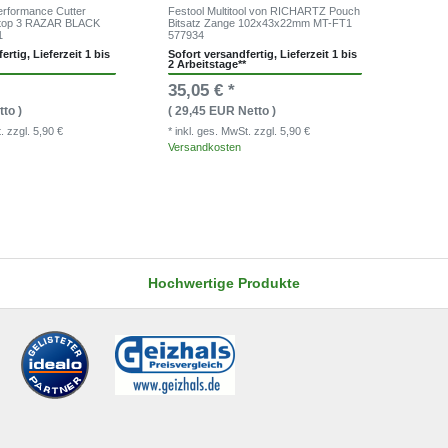
erformance Cutter
Festool Multitool von RICHARTZ Pouch
stop 3 RAZAR BLACK
Bitsatz Zange 102x43x22mm MT-FT1
1
577934
ertig, Lieferzeit 1 bis
Sofort versandfertig, Lieferzeit 1 bis
2 Arbeitstage**
35,05 € *
to )
( 29,45 EUR Netto )
t.
zzgl. 5,90 €
* inkl. ges. MwSt.
zzgl. 5,90 €
Versandkosten
Hochwertige Produkte