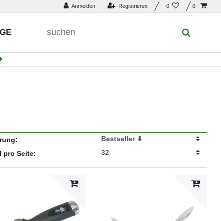
Anmelden
Registrieren
0
0
UGE
erung:
l pro Seite: