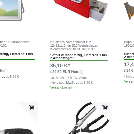
ter für Vorschneider
Brück HW Vorschneider HM
Bepo H
00.02
12x12x1,5mm B20 Wendeplatten
1950/0
Wendemesser 10 St 01012012
ertig, Lieferzeit 1 bis
Sofort
Sofort versandfertig, Lieferzeit 1 bis
2 Arbe
2 Arbeitstage**
17,4
35,10 € *
to )
( 14,
( 29,50 EUR Netto )
t.
zzgl. 5,90 €
* inkl
10
Stück
| 3,51 € / Stück
Versa
* inkl. ges. MwSt.
zzgl. 5,90 €
Versandkosten