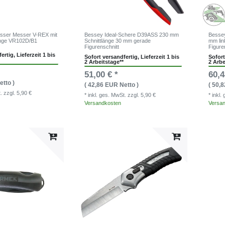
esser Messer V-REX mit
Bessey Ideal-Schere D39ASS 230 mm
Bessey
linge VR102D/B1
Schnittlänge 30 mm gerade
mm lin
Figurenschnitt
Figure
ertig, Lieferzeit 1 bis
Sofort versandfertig, Lieferzeit 1 bis
Sofort
2 Arbeitstage**
2 Arbe
51,00 € *
60,4
etto )
( 42,86 EUR Netto )
( 50,
t.
zzgl. 5,90 €
* inkl. ges. MwSt.
zzgl. 5,90 €
* inkl
Versandkosten
Versa