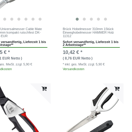
 Universalmesser Cable Mate
Brück Hobelmesser 310mm 1Stück
0mm kompakt rutschfest DK-
Einweghobelmesser HAMMER Holz
-EUR
11312
 versandfertig, Lieferzeit 1 bis
Sofort versandfertig, Lieferzeit 1 bis
itstage**
2 Arbeitstage**
5 € *
10,42 € *
51 EUR Netto )
( 8,76 EUR Netto )
. ges. MwSt.
zzgl. 5,90 €
* inkl. ges. MwSt.
zzgl. 5,90 €
ndkosten
Versandkosten