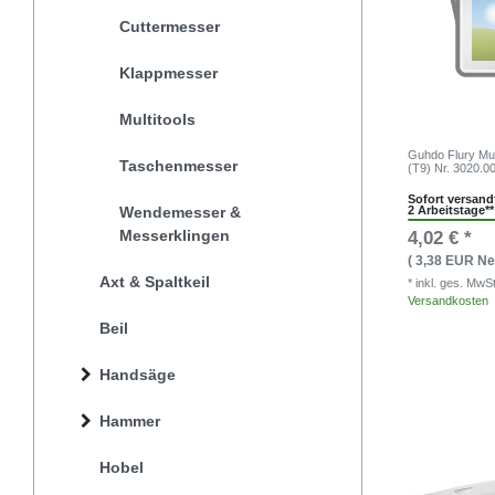
Cuttermesser
Klappmesser
Multitools
Guhdo Flury Mut
Taschenmesser
(T9) Nr. 3020.0
Sofort versandf
2 Arbeitstage**
Wendemesser &
Messerklingen
4,02 € *
( 3,38 EUR Net
Axt & Spaltkeil
* inkl. ges. MwS
Versandkosten
Beil
Handsäge
Hammer
Hobel