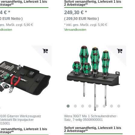
 versandfertig, Lieferzeit 1 bis
Sofort versandfertig, Lieferzeit 1 bis
itstage**
2 Arbeitstage**
4 € *
249,30 € *
20 EUR Netto )
( 209,50 EUR Netto )
. ges. MwSt.
zzgl. 5,90 €
* inkl. ges. MwSt.
zzgl. 5,90 €
ndkosten
Versandkosten
100 Gitarren Werkzeugsatz
Wera 300/7 Mix 1 Schraubendreher-
Edelstahl Bit Inputjacker
Satz, 7-teilig 05008900001
015001
Sofort versandfertig, Lieferzeit 1 bis
 versandfertig, Lieferzeit 1 bis
2 Arbeitstage**
itstage**