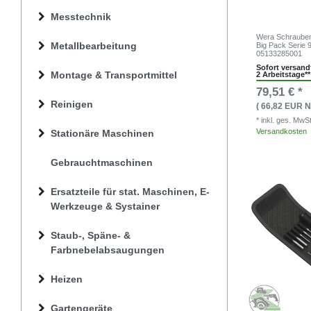
Messtechnik
Wera Schrauben
Metallbearbeitung
Big Pack Serie 9
05133285001
Sofort versandf
Montage & Transportmittel
2 Arbeitstage**
79,51 € *
Reinigen
( 66,82 EUR N
* inkl. ges. MwS
Versandkosten
Stationäre Maschinen
Gebrauchtmaschinen
Ersatzteile für stat. Maschinen, E-
Werkzeuge & Systainer
Staub-, Späne- &
Farbnebelabsaugungen
Heizen
Gartengeräte