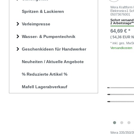
Wera Kraftform
Spritzen & Lackieren
Elektronics1 S
05073676001
Sofort versandf
2 Arbeitstage**
Verleimpresse
64,69 € *
Wasser- & Pumpentechnik
( 54,36 EUR N
* inkl. ges. MwS
Versandkosten
Geschenkideen für Handwerker
Neuheiten / Aktuelle Angebote
% Reduzierte Artikel %
Mafell Lagerabverkauf
Wera 335/350/3