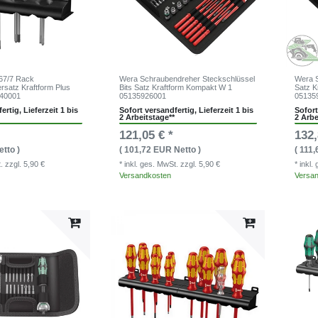
67/7 Rack
Wera Schraubendreher Steckschlüssel
Wera S
satz Kraftform Plus
Bits Satz Kraftform Kompakt W 1
Satz K
540001
05135926001
05135
ertig, Lieferzeit 1 bis
Sofort versandfertig, Lieferzeit 1 bis
Sofort
2 Arbeitstage**
2 Arbe
121,05 € *
132,
etto )
( 101,72 EUR Netto )
( 111
t.
zzgl. 5,90 €
* inkl. ges. MwSt.
zzgl. 5,90 €
* inkl
Versandkosten
Versa