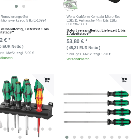
 Renovierungs-Set
Wera Kraftform Kompakt Micro-Set
unktionswerkzeug 5 tlg E-16994
ESD/11 Falttasche 44m Bits 11tlg.
05073670001
 versandfertig, Lieferzeit 1 bis
Sofort versandfertig, Lieferzeit 1 bis
itstage**
2 Arbeitstage**
2 € *
53,80 € *
60 EUR Netto )
( 45,21 EUR Netto )
. ges. MwSt.
zzgl. 5,90 €
* inkl. ges. MwSt.
zzgl. 5,90 €
ndkosten
Versandkosten