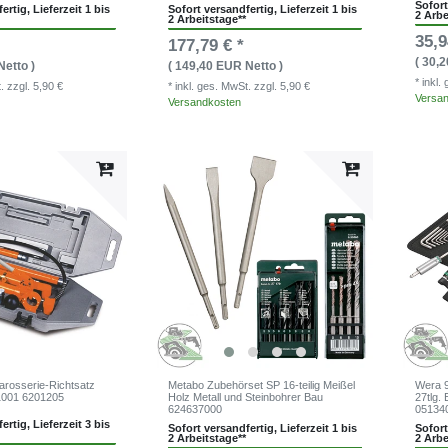
Sofort
ertig, Lieferzeit 1 bis
Sofort versandfertig, Lieferzeit 1 bis
2 Arbe
2 Arbeitstage**
35,9
177,79 € *
( 30,
Netto )
( 149,40 EUR Netto )
* inkl
t.
zzgl. 5,90 €
* inkl. ges. MwSt.
zzgl. 5,90 €
Versa
Versandkosten
arosserie-Richtsatz
Metabo Zubehörset SP 16-teilig Meißel
Wera 9
1001 6201205
Holz Metall und Steinbohrer Bau
27tlg. 
624637000
05134
ertig, Lieferzeit 3 bis
Sofort versandfertig, Lieferzeit 1 bis
Sofort
2 Arbeitstage**
2 Arbe