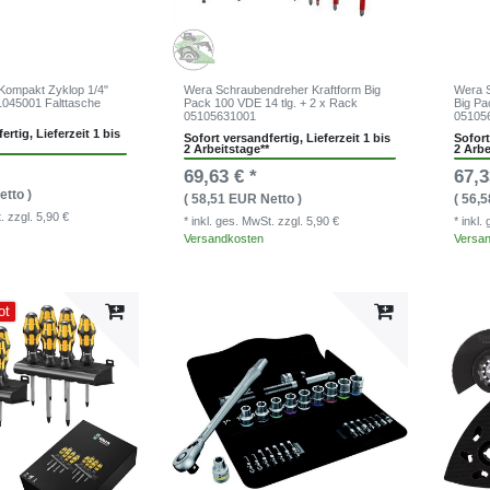
Kompakt Zyklop 1/4"
Wera Schraubendreher Kraftform Big
Wera S
1045001 Falttasche
Pack 100 VDE 14 tlg. + 2 x Rack
Big Pa
05105631001
05105
ertig, Lieferzeit 1 bis
Sofort versandfertig, Lieferzeit 1 bis
Sofort
2 Arbeitstage**
2 Arbe
69,63 € *
67,3
etto )
( 58,51 EUR Netto )
( 56,
t.
zzgl. 5,90 €
* inkl. ges. MwSt.
zzgl. 5,90 €
* inkl
Versandkosten
Versa
ot