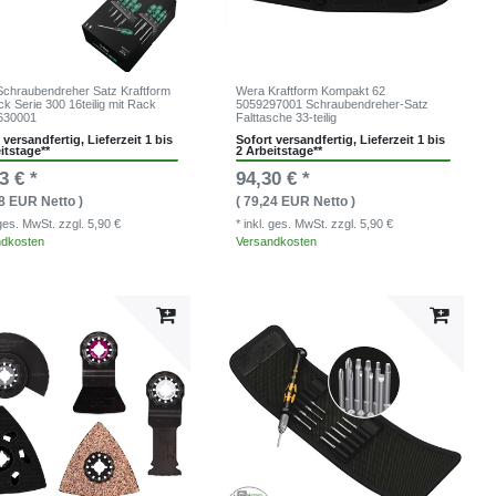
chraubendreher Satz Kraftform
Wera Kraftform Kompakt 62
ck Serie 300 16teilig mit Rack
5059297001 Schraubendreher-Satz
630001
Falttasche 33-teilig
 versandfertig, Lieferzeit 1 bis
Sofort versandfertig, Lieferzeit 1 bis
itstage**
2 Arbeitstage**
3 € *
94,30 € *
58 EUR Netto )
( 79,24 EUR Netto )
. ges. MwSt.
zzgl. 5,90 €
* inkl. ges. MwSt.
zzgl. 5,90 €
ndkosten
Versandkosten