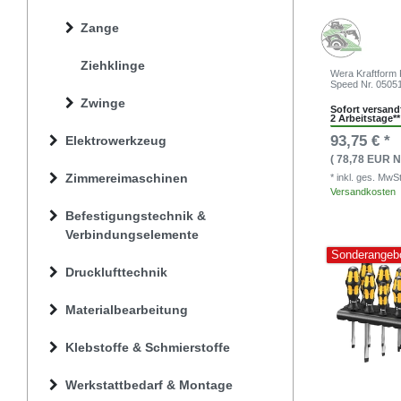
Zange
Ziehklinge
Wera Kraftform 
Speed Nr. 0505
Zwinge
Sofort versandf
2 Arbeitstage**
93,75 € *
Elektrowerkzeug
( 78,78 EUR N
Zimmereimaschinen
* inkl. ges. MwS
Versandkosten
Befestigungstechnik &
Verbindungselemente
Sonderangeb
Drucklufttechnik
Materialbearbeitung
Klebstoffe & Schmierstoffe
Werkstattbedarf & Montage