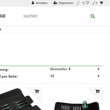
Anmelden
Registrieren
0
0
UGE
erung:
l pro Seite: