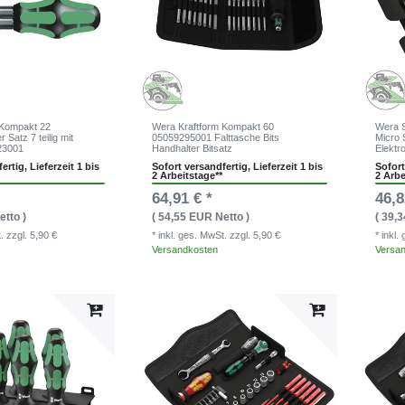
 Kompakt 22
Wera Kraftform Kompakt 60
Wera S
Satz 7 teilig mit
05059295001 Falttasche Bits
Micro 
23001
Handhalter Bitsatz
Elektr
ertig, Lieferzeit 1 bis
Sofort versandfertig, Lieferzeit 1 bis
Sofort
2 Arbeitstage**
2 Arbe
64,91 € *
46,8
etto )
( 54,55 EUR Netto )
( 39,
t.
zzgl. 5,90 €
* inkl. ges. MwSt.
zzgl. 5,90 €
* inkl
Versandkosten
Versa