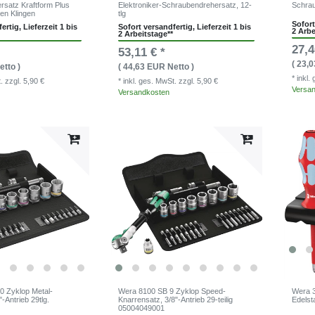
satz Kraftform Plus
Elektroniker-Schraubendrehersatz, 12-
Schrau
en Klingen
tlg
Sofort
ertig, Lieferzeit 1 bis
Sofort versandfertig, Lieferzeit 1 bis
2 Arbe
2 Arbeitstage**
27,4
53,11 € *
( 23,
etto )
( 44,63 EUR Netto )
* inkl
t.
zzgl. 5,90 €
* inkl. ges. MwSt.
zzgl. 5,90 €
Versa
Versandkosten
0 Zyklop Metal-
Wera 8100 SB 9 Zyklop Speed-
Wera 3
-Antrieb 29tlg.
Knarrensatz, 3/8"-Antrieb 29-teilig
Edelst
05004049001