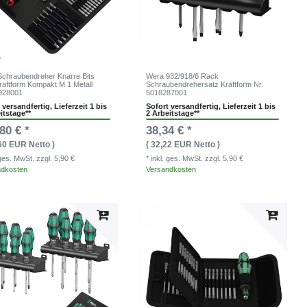
chraubendreher Knarre Bits
Wera 932/918/6 Rack
raftform Kompakt M 1 Metall
Schraubendrehersatz Kraftform Nr.
928001
5018287001
 versandfertig, Lieferzeit 1 bis
Sofort versandfertig, Lieferzeit 1 bis
itstage**
2 Arbeitstage**
80 € *
38,34 € *
,60 EUR Netto )
( 32,22 EUR Netto )
. ges. MwSt.
zzgl. 5,90 €
* inkl. ges. MwSt.
zzgl. 5,90 €
ndkosten
Versandkosten