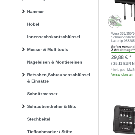
Hammer
Hobel
Wera 335/350/3
Innensechskantschlüssel
Schraubendreher
Lasertip 05320
Sofort versandf
Messer & Multitools
2 Arbeitstage**
29,88 € *
Nageleisen & Montiereisen
( 25,11 EUR N
* inkl. ges. MwS
Ratschen,Schraubenschlüssel
Versandkosten
& Einsätze
Schnitzmesser
Schraubendreher & Bits
Stechbeitel
Tieflochmarker / Stifte