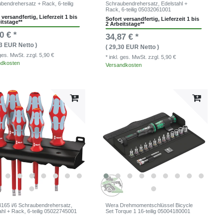
bendrehersatz + Rack, 6-teilig
Schraubendrehersatz, Edelstahl +
Rack, 6-teilig 05032061001
 versandfertig, Lieferzeit 1 bis
Sofort versandfertig, Lieferzeit 1 bis
itstage**
2 Arbeitstage**
0 € *
34,87 € *
03 EUR Netto )
( 29,30 EUR Netto )
. ges. MwSt.
zzgl. 5,90 €
* inkl. ges. MwSt.
zzgl. 5,90 €
ndkosten
Versandkosten
165 i/6 Schraubendrehersatz,
Wera Drehmomentschlüssel Bicycle
ahl + Rack, 6-teilig 05022745001
Set Torque 1 16-teilig 05004180001