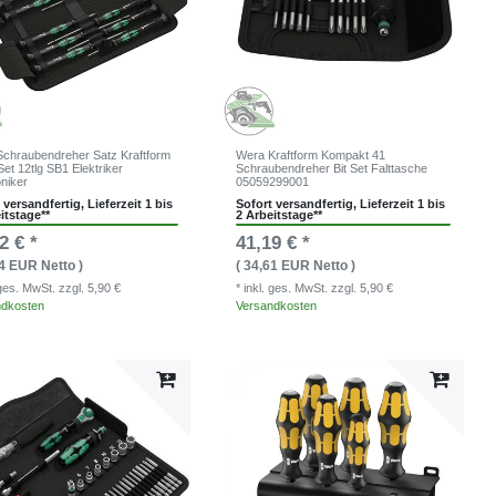
chraubendreher Satz Kraftform
Wera Kraftform Kompakt 41
Set 12tlg SB1 Elektriker
Schraubendreher Bit Set Falttasche
oniker
05059299001
 versandfertig, Lieferzeit 1 bis
Sofort versandfertig, Lieferzeit 1 bis
itstage**
2 Arbeitstage**
2 € *
41,19 € *
34 EUR Netto )
( 34,61 EUR Netto )
. ges. MwSt.
zzgl. 5,90 €
* inkl. ges. MwSt.
zzgl. 5,90 €
ndkosten
Versandkosten