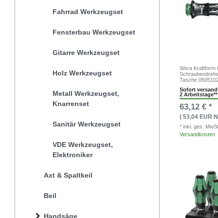
Fahrrad Werkzeugset
Fensterbau Werkzeugset
Gitarre Werkzeugset
Wera Kraftform
Holz Werkzeugset
Schraubendreher 
Tasche 050510
Sofort versandf
Metall Werkzeugset,
2 Arbeitstage**
Knarrenset
63,12 € *
( 53,04 EUR N
Sanitär Werkzeugset
* inkl. ges. MwS
Versandkosten
VDE Werkzeugset,
Elektroniker
Axt & Spaltkeil
Beil
Handsäge