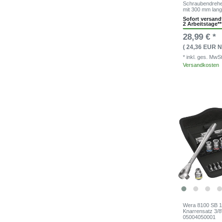
Schraubendreher
mit 300 mm lang
Sofort versandf
2 Arbeitstage**
28,99 € *
( 24,36 EUR N
* inkl. ges. MwS
Versandkosten
Wera 8100 SB 1
Knarrensatz 3/8"
05004050001