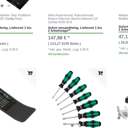
dreher Satz Kraftform
Wera Knarrensatz Ratschensatz
Makita
00 15teilig Rack
Knarre Ratsche Steckschlüssel 1/2"
Multif
Zyklop 8100 SC8
Sofort
ertig, Lieferzeit 1 bis
Sofort versandfertig, Lieferzeit 1 bis
2 Arbe
2 Arbeitstage**
47,1
147,88 € *
( 39,
etto )
( 124,27 EUR Netto )
* inkl
t.
zzgl. 5,90 €
* inkl. ges. MwSt.
zzgl. 5,90 €
Versa
Versandkosten