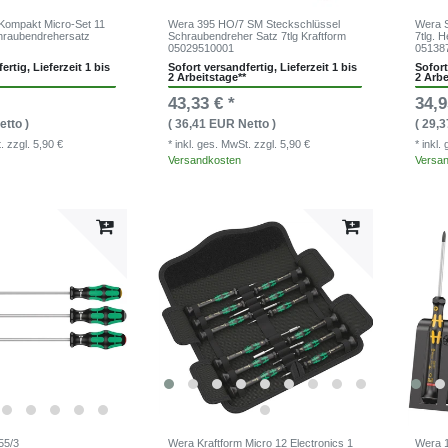
 Kompakt Micro-Set 11
Wera 395 HO/7 SM Steckschlüssel
Wera S
chraubendrehersatz
Schraubendreher Satz 7tlg Kraftform
7tlg. 
05029510001
05138
ertig, Lieferzeit 1 bis
Sofort versandfertig, Lieferzeit 1 bis
Sofort
2 Arbeitstage**
2 Arbe
43,33 € *
34,9
etto )
( 36,41 EUR Netto )
( 29,
t.
zzgl. 5,90 €
* inkl. ges. MwSt.
zzgl. 5,90 €
* inkl
Versandkosten
Versa
55/3
Wera Kraftform Micro 12 Electronics 1
Wera 1