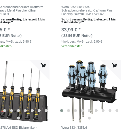
chraubendrehersatz Kraftform
Wera 335/350/355/4
Heavy Metal Flaschenöffner
Schraubendrehersatz Kraftform Plus
711001
Lasertip 200mm 05347736002
 versandfertig, Lieferzeit 1 bis
Sofort versandfertig, Lieferzeit 1 bis
itstage**
2 Arbeitstage**
5 € *
33,99 € *
37 EUR Netto )
( 28,56 EUR Netto )
. ges. MwSt.
zzgl. 5,90 €
* inkl. ges. MwSt.
zzgl. 5,90 €
ndkosten
Versandkosten
578 A/6 ESD Elektroniker-
Wera 3334/3355/6