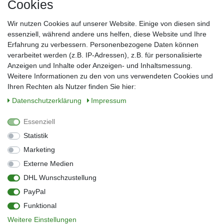
Cookies
Frau
Herr
Divers
Wir nutzen Cookies auf unserer Website. Einige von diesen sind
Nachname*
essenziell, während andere uns helfen, diese Website und Ihre
Erfahrung zu verbessern. Personenbezogene Daten können
verarbeitet werden (z.B. IP-Adressen), z.B. für personalisierte
E-Mail*
Anzeigen und Inhalte oder Anzeigen- und Inhaltsmessung.
Weitere Informationen zu den von uns verwendeten Cookies und
Ihren Rechten als Nutzer finden Sie hier:
Daten­schutz­erklärung
Impressum
Anmelden
Essenziell
Sie können den Newsletter jederzeit kostenlos abbestellen.
Statistik
** gilt für Lieferungen innerhalb Deutschlands, Lieferzeiten für andere Länder
entnehmen Sie bitte der Schaltfläche mit den Versandinformationen
Marketing
Externe Medien
Widerrufs­recht
Impressum
Daten­schutz­erklärung
AGB
DHL Wunschzustellung
Kontakt
Barrierefreiheitserklärung
PayPal
Zahlung & Versand
Umwelt & Entsorgung
Funktional
Vertrag widerrufen
Weitere Einstellungen