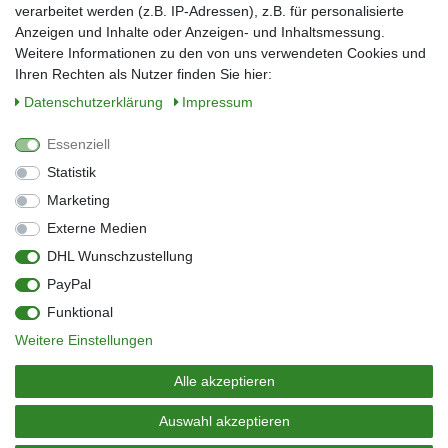
verarbeitet werden (z.B. IP-Adressen), z.B. für personalisierte
E-Mail*
Anzeigen und Inhalte oder Anzeigen- und Inhaltsmessung.
Weitere Informationen zu den von uns verwendeten Cookies und
Ihren Rechten als Nutzer finden Sie hier:
Daten­schutz­erklärung
Impressum
Anmelden
Essenziell
Sie können den Newsletter jederzeit kostenlos abbestellen.
Statistik
** gilt für Lieferungen innerhalb Deutschlands, Lieferzeiten für andere Länder
entnehmen Sie bitte der Schaltfläche mit den Versandinformationen
Marketing
Externe Medien
Widerrufs­recht
Impressum
Daten­schutz­erklärung
AGB
DHL Wunschzustellung
Kontakt
Barrierefreiheitserklärung
PayPal
Zahlung & Versand
Umwelt & Entsorgung
Funktional
Vertrag widerrufen
Weitere Einstellungen
© Copyright 2026 | Alle Rechte vorbehalten.
Alle akzeptieren
Auswahl akzeptieren