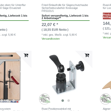
ube oben für Unterflur
Fried Einlaufrolle für Sägeschutzhaube
Ruwi A
0 Säge Ersatzteil
Sicherheitszubehör Kreissäge
für Lo
FRS101/1
Produk
ertig, Lieferzeit 1 bis
Sofort versandfertig, Lieferzeit 1 bis
Anfra
2 Arbeitstage**
144,
22,07 € *
( 121
etto )
( 18,55 EUR Netto )
* inkl
t.
zzgl. 5,90 €
* inkl. ges. MwSt.
zzgl. 5,90 €
Versa
Versandkosten
tssystem
Ruwi Positionswinkel mit
Aigner