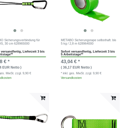
O Sicherungsverbindung für
METABO Sicherungstape selbsthaft. bis
DS, 30 cm 628965000
5 kg / 2,8 m 628964000
 versandfertig, Lieferzeit 3 bis
Sofort versandfertig, Lieferzeit 3 bis
itstage**
5 Arbeitstage**
8 € *
43,04 € *
54 EUR Netto )
( 36,17 EUR Netto )
. ges. MwSt.
zzgl. 9,90 €
* inkl. ges. MwSt.
zzgl. 9,90 €
ndkosten
Versandkosten