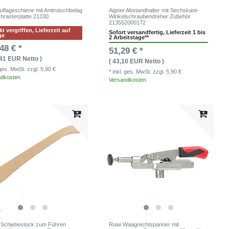
uflageschiene mit Antirutschbelag
Aigner Abstandhalter mit Sechskant-
chrasterplatte 21330
Winkelschraubendreher Zubehör
213552000172
t vergriffen, Lieferzeit auf
Sofort versandfertig, Lieferzeit 1 bis
ge
2 Arbeitstage**
48 € *
51,29 € *
,41 EUR Netto )
( 43,10 EUR Netto )
. ges. MwSt.
zzgl. 5,90 €
* inkl. ges. MwSt.
zzgl. 5,90 €
ndkosten
Versandkosten
 Schiebestock zum Führen
Ruwi Waagrechtspanner mit