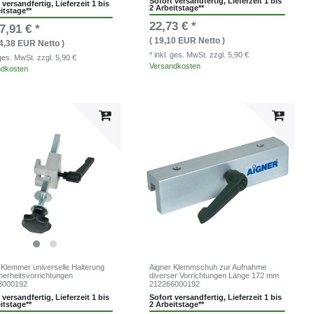
Sofort versandfertig, Lieferzeit 1 bis
 versandfertig, Lieferzeit 1 bis
2 Arbeitstage**
itstage**
22,73 € *
7,91 € *
( 19,10 EUR Netto )
34,38 EUR Netto )
* inkl. ges. MwSt.
zzgl. 5,90 €
. ges. MwSt.
zzgl. 5,90 €
Versandkosten
ndkosten
 Klemmer universelle Halterung
Aigner Klemmschuh zur Aufnahme
cherheitsvorrichtungen
diverser Vorrichtungen Länge 172 mm
3000192
212266000192
 versandfertig, Lieferzeit 1 bis
Sofort versandfertig, Lieferzeit 1 bis
itstage**
2 Arbeitstage**