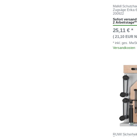
Mafell Schutzha
Zugsäge Erika 6
200922
Sofort versandf
2 Arbeitstage**
25,11 € *
( 21,10 EUR N
* inkl. ges. MwS
Versandkosten
RUWI Sicherhei