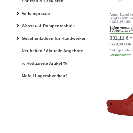
Spritzen & Lackieren
Verleimpresse
Aigner Stegeinhe
Stegkassette fü
213311954190
Wasser- & Pumpentechnik
Sofort versandf
2 Arbeitstage**
332,11 € *
Geschenkideen für Handwerker
( 279,08 EUR 
Neuheiten / Aktuelle Angebote
* inkl. ges. MwS
Versandkosten
% Reduzierte Artikel %
Mafell Lagerabverkauf