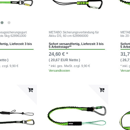
ugsicherungsgurt
METABO Sicherungsverbindung für
METAB
bis 5kg 628961000
Akku DS, 60 cm 628966000
bis 20
ertig, Lieferzeit 3 bis
Sofort versandfertig, Lieferzeit 3 bis
Sofort
5 Arbeitstage**
5 Arbe
24,60 € *
31,7
etto )
( 20,67 EUR Netto )
( 26,
t.
zzgl. 9,90 €
* inkl. ges. MwSt.
zzgl. 9,90 €
* inkl
Versandkosten
Versa