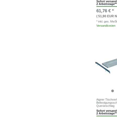
Sofort versandf
2 Arbeitstage**
61,76 € *
( 51,90 EUR N
* inkl. ges. MwS
Versandkosten
Aigner Tischver
Befestigungssc
Queranschlag
Sofort versandf
2 Arbeitstage**