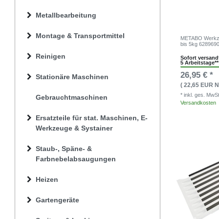
Metallbearbeitung
Montage & Transportmittel
METABO Werkze
bis 5kg 628969
Reinigen
Sofort versandf
5 Arbeitstage**
26,95 € *
Stationäre Maschinen
( 22,65 EUR N
* inkl. ges. MwS
Gebrauchtmaschinen
Versandkosten
Ersatzteile für stat. Maschinen, E-
Werkzeuge & Systainer
Staub-, Späne- &
Farbnebelabsaugungen
Heizen
Gartengeräte