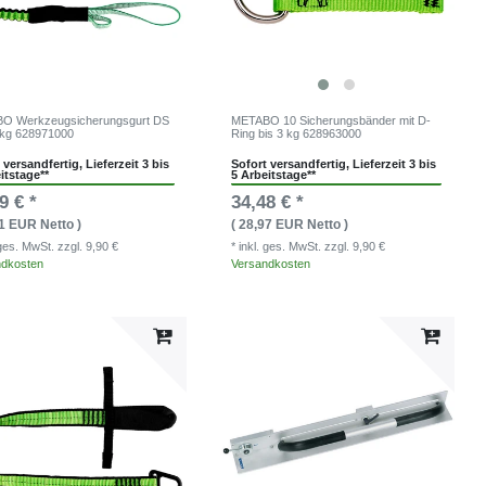
O Werkzeugsicherungsgurt DS
METABO 10 Sicherungsbänder mit D-
 kg 628971000
Ring bis 3 kg 628963000
 versandfertig, Lieferzeit 3 bis
Sofort versandfertig, Lieferzeit 3 bis
itstage**
5 Arbeitstage**
9 € *
34,48 € *
71 EUR Netto )
( 28,97 EUR Netto )
. ges. MwSt.
zzgl. 9,90 €
* inkl. ges. MwSt.
zzgl. 9,90 €
ndkosten
Versandkosten