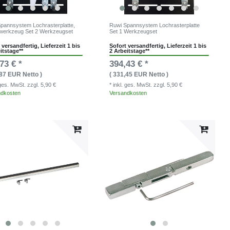
pannsystem Lochrasterplatte,
Ruwi Spannsystem Lochrasterplatte
werkzeug Set 2 Werkzeugset
Set 1 Werkzeugset
 versandfertig, Lieferzeit 1 bis
Sofort versandfertig, Lieferzeit 1 bis
itstage**
2 Arbeitstage**
73 € *
394,43 € *
,87 EUR Netto )
( 331,45 EUR Netto )
. ges. MwSt.
zzgl. 5,90 €
* inkl. ges. MwSt.
zzgl. 5,90 €
ndkosten
Versandkosten