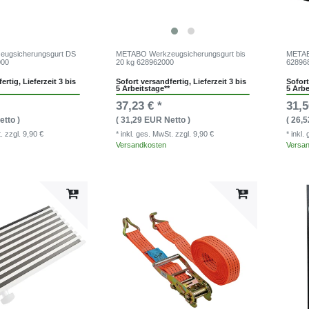
ugsicherungsgurt DS
METABO Werkzeugsicherungsgurt bis
METABO
000
20 kg 628962000
62896
ertig, Lieferzeit 3 bis
Sofort versandfertig, Lieferzeit 3 bis
Sofort
5 Arbeitstage**
5 Arbe
37,23 € *
31,5
etto )
( 31,29 EUR Netto )
( 26,
t.
zzgl. 9,90 €
* inkl. ges. MwSt.
zzgl. 9,90 €
* inkl
Versandkosten
Versa