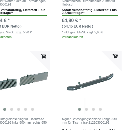
ler Werkstücke an Formatsägen
Klemmbolzen Durchmesser 20mm für
6000191
Hubtisch
 versandfertig, Lieferzeit 1 bis
Sofort versandfertig, Lieferzeit 1 bis
itstage**
2 Arbeitstage**
4 € *
64,80 € *
80 EUR Netto )
( 54,45 EUR Netto )
. ges. MwSt.
zzgl. 5,90 €
* inkl. ges. MwSt.
zzgl. 5,90 €
ndkosten
Versandkosten
 Integralanschlag für Tischfräse
Aigner Befestigungsschiene Länge 330
000193 links 500 mm rechts 650
mm für Tischfräse 212103000191