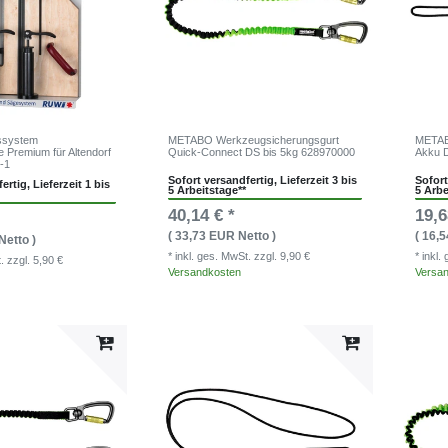
tssystem
METABO Werkzeugsicherungsgurt
METAB
 Premium für Altendorf
Quick-Connect DS bis 5kg 628970000
Akku 
-1
Sofort versandfertig, Lieferzeit 3 bis
Sofort
ertig, Lieferzeit 1 bis
5 Arbeitstage**
5 Arbe
40,14 € *
19,6
( 33,73 EUR Netto )
( 16,
Netto )
* inkl. ges. MwSt.
zzgl. 9,90 €
* inkl
t.
zzgl. 5,90 €
Versandkosten
Versa