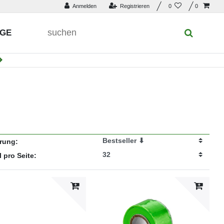
Anmelden
Registrieren
0
0
UGE
erung:
l pro Seite: