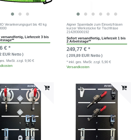
 Verankerungsgurt bis 40 kg
Aigner Spannlade zum Einsetzfräsen
8000
kurzer Werkstücke für Tischfräse
214283000192
 versandfertig, Lieferzeit 3 bis
Sofort versandfertig, Lieferzeit 1 bis
itstage**
2 Arbeitstage**
6 € *
249,77 € *
52 EUR Netto )
( 209,89 EUR Netto )
. ges. MwSt.
zzgl. 9,90 €
* inkl. ges. MwSt.
zzgl. 5,90 €
ndkosten
Versandkosten