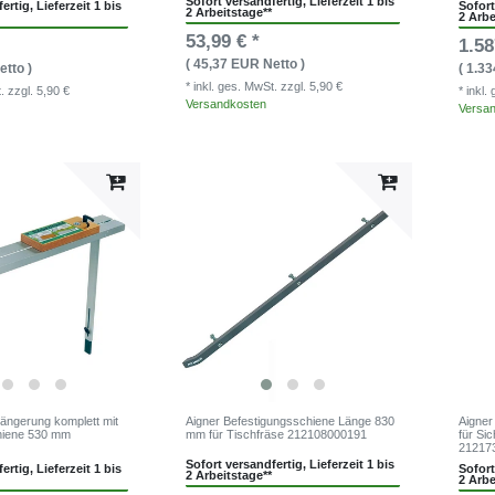
Sofort versandfertig, Lieferzeit 1 bis
ertig, Lieferzeit 1 bis
Sofort
2 Arbeitstage**
2 Arbe
53,99 € *
1.58
( 45,37 EUR Netto )
etto )
( 1.3
* inkl. ges. MwSt.
zzgl. 5,90 €
t.
zzgl. 5,90 €
* inkl
Versandkosten
Versa
längerung komplett mit
Aigner Befestigungsschiene Länge 830
Aigner
hiene 530 mm
mm für Tischfräse 212108000191
für Si
21217
Sofort versandfertig, Lieferzeit 1 bis
ertig, Lieferzeit 1 bis
Sofort
2 Arbeitstage**
2 Arbe