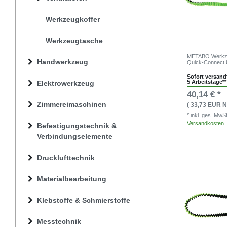
Werkzeugkoffer
Werkzeugtasche
METABO Werkze
Handwerkzeug
Quick-Connect 
Sofort versandf
5 Arbeitstage**
Elektrowerkzeug
40,14 € *
Zimmereimaschinen
( 33,73 EUR N
* inkl. ges. MwS
Versandkosten
Befestigungstechnik &
Verbindungselemente
Drucklufttechnik
Materialbearbeitung
Klebstoffe & Schmierstoffe
Messtechnik