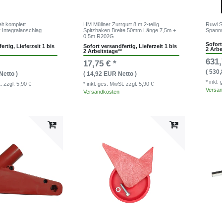
it komplett
HM Müllner Zurrgurt 8 m 2-teilig
Ruwi S
r Integralanschlag
Spitzhaken Breite 50mm Länge 7,5m +
Spann
0,5m R202G
Sofort
ertig, Lieferzeit 1 bis
Sofort versandfertig, Lieferzeit 1 bis
2 Arbe
2 Arbeitstage**
631,
17,75 € *
( 530
Netto )
( 14,92 EUR Netto )
* inkl
t.
zzgl. 5,90 €
* inkl. ges. MwSt.
zzgl. 5,90 €
Versa
Versandkosten