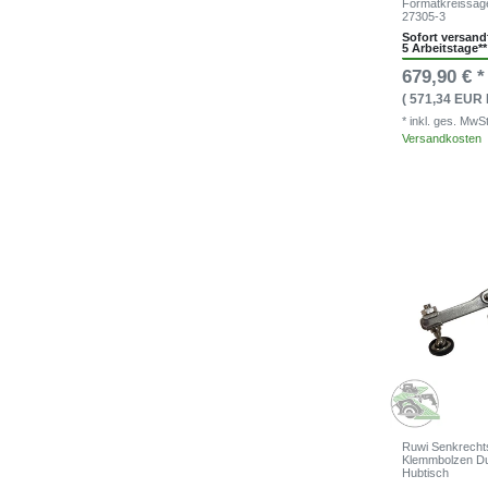
Formatkreissäge
27305-3
Sofort versandf
5 Arbeitstage**
679,90 € *
( 571,34 EUR 
* inkl. ges. MwS
Versandkosten
Ruwi Senkrecht
Klemmbolzen D
Hubtisch