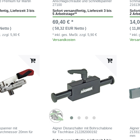
 Premium für Martin
Anschlagschraube und Schnellspanner
schma
27100
21613
ertig, Lieferzeit 3 bis
Sofort versandfertig, Lieferzeit 3 bis
Sofort
5 Arbeitstage**
2 Arbe
69,40 € *
14,0
Netto )
( 58,32 EUR Netto )
( 11,
t.
zzgl. 5,90 €
* inkl. ges. MwSt.
zzgl. 5,90 €
* inkl
Versandkosten
Versa
spanner mit
Aigner Distanzhalter mit Bohrschablone
Aigner
urchmesser 20mm für
für Tischfräse 212282000192
213313
mm