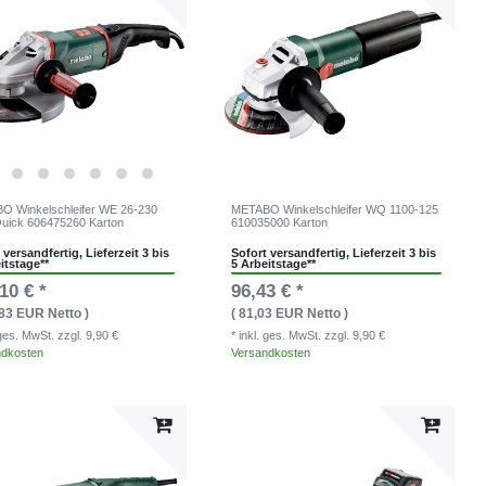
 Winkelschleifer WE 26-230
METABO Winkelschleifer WQ 1100-125
uick 606475260 Karton
610035000 Karton
 versandfertig, Lieferzeit 3 bis
Sofort versandfertig, Lieferzeit 3 bis
itstage**
5 Arbeitstage**
10 € *
96,43 € *
,83 EUR Netto )
( 81,03 EUR Netto )
. ges. MwSt.
zzgl. 9,90 €
* inkl. ges. MwSt.
zzgl. 9,90 €
ndkosten
Versandkosten