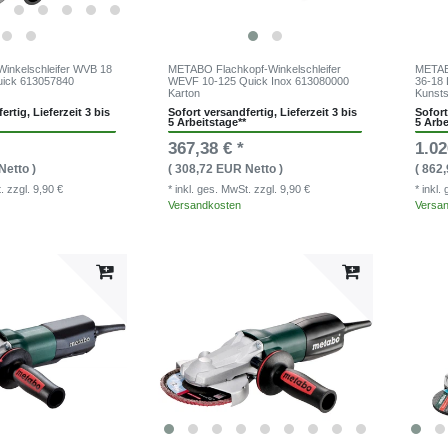
inkelschleifer WVB 18
METABO Flachkopf-Winkelschleifer
METAB
uick 613057840
WEVF 10-125 Quick Inox 613080000
36-18 
Karton
Kunsts
ertig, Lieferzeit 3 bis
Sofort versandfertig, Lieferzeit 3 bis
Sofort
5 Arbeitstage**
5 Arbe
367,38 € *
1.02
Netto )
( 308,72 EUR Netto )
( 862
t.
zzgl. 9,90 €
* inkl. ges. MwSt.
zzgl. 9,90 €
* inkl
Versandkosten
Versa