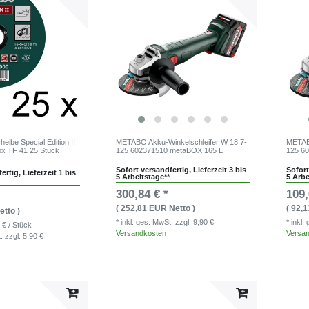
eibe Special Edition II
METABO Akku-Winkelschleifer W 18 7-
METABO
ox TF 41 25 Stück
125 602371510 metaBOX 165 L
125 6
Sofort versandfertig, Lieferzeit 3 bis
Sofort
ertig, Lieferzeit 1 bis
5 Arbeitstage**
5 Arbe
300,84 € *
109,
( 252,81 EUR Netto )
( 92,
etto )
* inkl. ges. MwSt.
zzgl. 9,90 €
* inkl
 € / Stück
Versandkosten
Versa
t.
zzgl. 5,90 €