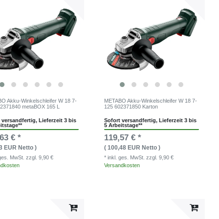
 Akku-Winkelschleifer W 18 7-
METABO Akku-Winkelschleifer W 18 7-
02371840 metaBOX 165 L
125 602371850 Karton
 versandfertig, Lieferzeit 3 bis
Sofort versandfertig, Lieferzeit 3 bis
itstage**
5 Arbeitstage**
63 € *
119,57 € *
13 EUR Netto )
( 100,48 EUR Netto )
. ges. MwSt.
zzgl. 9,90 €
* inkl. ges. MwSt.
zzgl. 9,90 €
ndkosten
Versandkosten