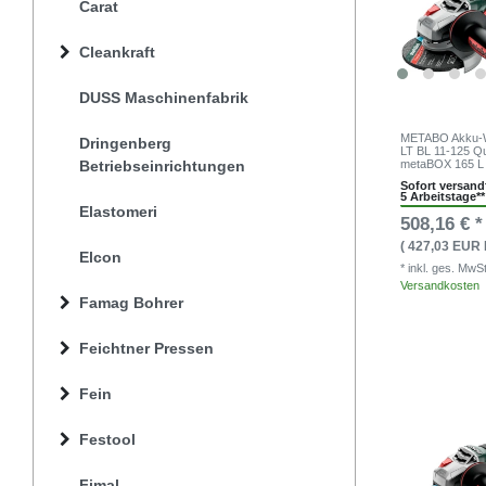
Carat
Cleankraft
DUSS Maschinenfabrik
METABO Akku-Wi
Dringenberg
LT BL 11-125 Q
Betriebseinrichtungen
metaBOX 165 L
Sofort versandf
5 Arbeitstage**
Elastomeri
508,16 € *
( 427,03 EUR 
Elcon
* inkl. ges. MwS
Versandkosten
Famag Bohrer
Feichtner Pressen
Fein
Festool
Fimal