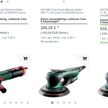
pf-Winkelschleifer
METABO Flachkopf-Winkelschleifer
METAB
ick 613069000 Karton
WEF 9-125 Quick 613060000 Karton
LT BL 
metaB
ertig, Lieferzeit 3 bis
Sofort versandfertig, Lieferzeit 3 bis
Sofort
5 Arbeitstage**
5 Arbe
289,28 € *
518,
Netto )
( 243,09 EUR Netto )
( 435
t.
zzgl. 9,90 €
* inkl. ges. MwSt.
zzgl. 9,90 €
* inkl
Versandkosten
Versa