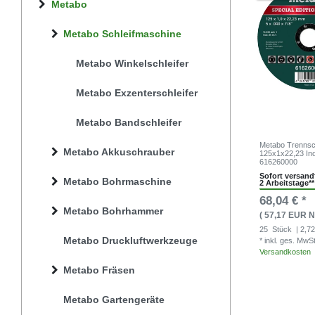
Metabo
Metabo Schleifmaschine
Metabo Winkelschleifer
Metabo Exzenterschleifer
Metabo Bandschleifer
Metabo Trennsch
Metabo Akkuschrauber
125x1x22,23 In
616260000
Sofort versandf
Metabo Bohrmaschine
2 Arbeitstage**
68,04 € *
Metabo Bohrhammer
( 57,17 EUR N
25
Stück
| 2,72
Metabo Druckluftwerkzeuge
* inkl. ges. MwS
Versandkosten
Metabo Fräsen
Metabo Gartengeräte