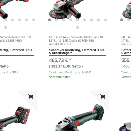
nkelschleifer WB 18
METABO Akku-Winkelschleifer WB 18
METAB
uick 613054660
LT BL 11-125 Quick 613054650
LT BL 
metaBOX 165 L
metaB
ertig, Lieferzeit 3 bis
Sofort versandfertig, Lieferzeit 3 bis
Sofort
5 Arbeitstage**
5 Arbe
465,73 € *
555,
Netto )
( 391,37 EUR Netto )
( 466
t.
zzgl. 9,90 €
* inkl. ges. MwSt.
zzgl. 9,90 €
* inkl
Versandkosten
Versa