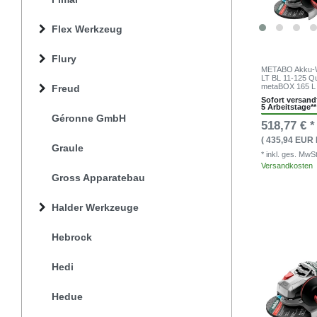
Flex Werkzeug
Flury
METABO Akku-W
LT BL 11-125 Q
metaBOX 165 L
Freud
Sofort versandf
5 Arbeitstage**
Géronne GmbH
518,77 € *
( 435,94 EUR 
Graule
* inkl. ges. MwS
Versandkosten
Gross Apparatebau
Halder Werkzeuge
Hebrock
Hedi
Hedue