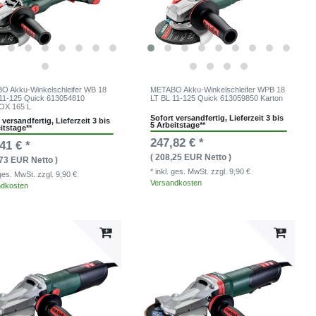
O Akku-Winkelschleifer WB 18
METABO Akku-Winkelschleifer WPB 18
11-125 Quick 613054810
LT BL 11-125 Quick 613059850 Karton
OX 165 L
Sofort versandfertig, Lieferzeit 3 bis
 versandfertig, Lieferzeit 3 bis
5 Arbeitstage**
itstage**
247,82 € *
41 € *
( 208,25 EUR Netto )
,73 EUR Netto )
* inkl. ges. MwSt.
zzgl. 9,90 €
. ges. MwSt.
zzgl. 9,90 €
Versandkosten
ndkosten