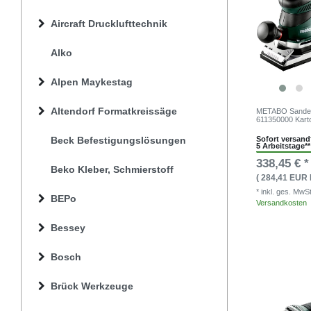
Aircraft Drucklufttechnik
Alko
Alpen Maykestag
Altendorf Formatkreissäge
METABO Sander
611350000 Kart
Sofort versandf
Beck Befestigungslösungen
5 Arbeitstage**
338,45 € *
Beko Kleber, Schmierstoff
( 284,41 EUR 
* inkl. ges. MwS
BEPo
Versandkosten
Bessey
Bosch
Brück Werkzeuge