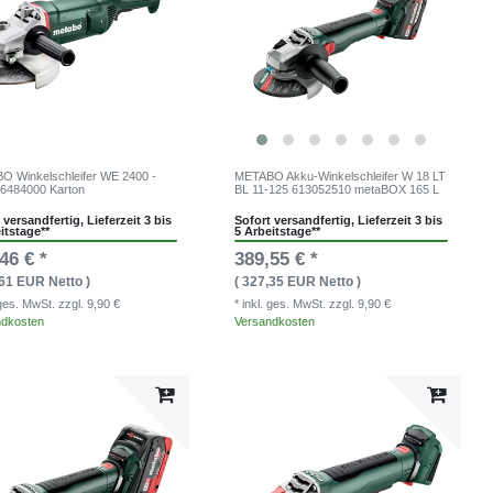
 Winkelschleifer WE 2400 -
METABO Akku-Winkelschleifer W 18 LT
6484000 Karton
BL 11-125 613052510 metaBOX 165 L
 versandfertig, Lieferzeit 3 bis
Sofort versandfertig, Lieferzeit 3 bis
itstage**
5 Arbeitstage**
46 € *
389,55 € *
,61 EUR Netto )
( 327,35 EUR Netto )
. ges. MwSt.
zzgl. 9,90 €
* inkl. ges. MwSt.
zzgl. 9,90 €
ndkosten
Versandkosten