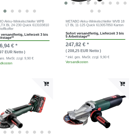
O Akku-Winkelschleifer WPB
METABO Akku-Winkelschleifer WVB 18
LTX BL 24-230 Quick 613103810
LT BL 11-125 Quick 613057850 Karton
toffkoffer
Sofort versandfertig, Lieferzeit 3 bis
 versandfertig, Lieferzeit 3 bis
5 Arbeitstage**
itstage**
247,82 € *
6,94 € *
( 208,25 EUR Netto )
,97 EUR Netto )
* inkl. ges. MwSt.
zzgl. 9,90 €
. ges. MwSt.
zzgl. 9,90 €
Versandkosten
ndkosten