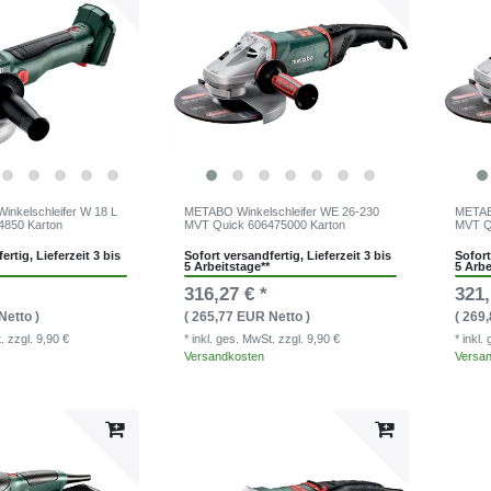
nkelschleifer W 18 L
METABO Winkelschleifer WE 26-230
METABO
4850 Karton
MVT Quick 606475000 Karton
MVT Q
ertig, Lieferzeit 3 bis
Sofort versandfertig, Lieferzeit 3 bis
Sofort
5 Arbeitstage**
5 Arbe
316,27 € *
321,
Netto )
( 265,77 EUR Netto )
( 269
t.
zzgl. 9,90 €
* inkl. ges. MwSt.
zzgl. 9,90 €
* inkl
Versandkosten
Versa