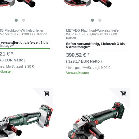
 Flachkopf-Winkelschleifer
METABO Flachkopf-Winkelschleifer
5-150 Quick 613083000 Karton
WEPBF 15-150 Quick 613085000
Karton
 versandfertig, Lieferzeit 3 bis
Sofort versandfertig, Lieferzeit 3 bis
itstage**
5 Arbeitstage**
21 € *
390,52 € *
,78 EUR Netto )
( 328,17 EUR Netto )
. ges. MwSt.
zzgl. 9,90 €
* inkl. ges. MwSt.
zzgl. 9,90 €
ndkosten
Versandkosten