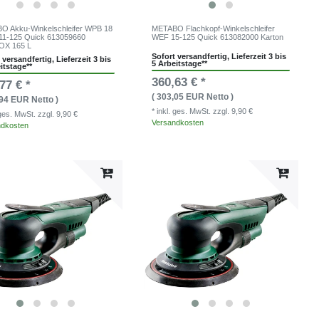
O Akku-Winkelschleifer WPB 18
METABO Flachkopf-Winkelschleifer
11-125 Quick 613059660
WEF 15-125 Quick 613082000 Karton
OX 165 L
Sofort versandfertig, Lieferzeit 3 bis
 versandfertig, Lieferzeit 3 bis
5 Arbeitstage**
itstage**
360,63 € *
77 € *
( 303,05 EUR Netto )
,94 EUR Netto )
* inkl. ges. MwSt.
zzgl. 9,90 €
. ges. MwSt.
zzgl. 9,90 €
Versandkosten
ndkosten