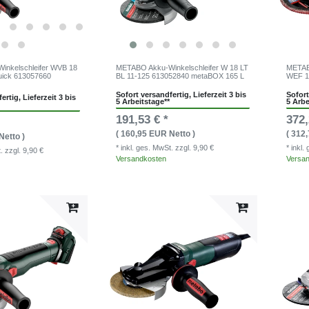
inkelschleifer WVB 18
METABO Akku-Winkelschleifer W 18 LT
METABO
uick 613057660
BL 11-125 613052840 metaBOX 165 L
WEF 1
Sofort versandfertig, Lieferzeit 3 bis
Sofort
ertig, Lieferzeit 3 bis
5 Arbeitstage**
5 Arbe
191,53 € *
372,
( 160,95 EUR Netto )
( 312
Netto )
* inkl. ges. MwSt.
zzgl. 9,90 €
* inkl
t.
zzgl. 9,90 €
Versandkosten
Versa