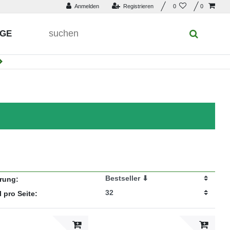
Anmelden
Registrieren
0
0
UGE
erung:
l pro Seite: