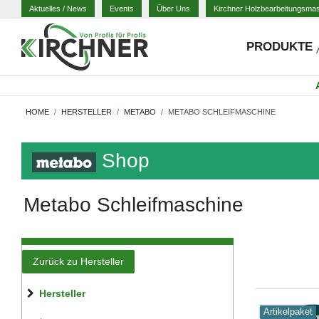
Aktuelles
/ News
Events
Über Uns
Kirchner Holzbearbeitungsma
PRODUKTE
HOME
HERSTELLER
METABO
METABO SCHLEIFMASCHINE
Shop
Metabo Schleifmaschine
Zurück zu Hersteller
Hersteller
Artikelpaket