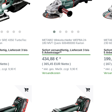
 SRE 4350 TurboTec
METABO Winkelschleifer WEPBA 24-
METABO
on
180 MVT Quick 606480000 Karton
230 60
ertig, Lieferzeit 3 bis
Sofort versandfertig, Lieferzeit 3 bis
Sofort
5 Arbeitstage**
5 Arbe
434,88 € *
199,
Netto )
( 365,45 EUR Netto )
( 167
t.
zzgl. 9,90 €
* inkl. ges. MwSt.
zzgl. 9,90 €
* inkl
Versandkosten
Versa