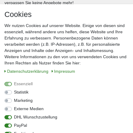
verpassen Sie keine Angebote mehr!
Cookies
Frau
Herr
Divers
Wir nutzen Cookies auf unserer Website. Einige von diesen sind
Nachname*
essenziell, während andere uns helfen, diese Website und Ihre
Erfahrung zu verbessern. Personenbezogene Daten können
verarbeitet werden (z.B. IP-Adressen), z.B. für personalisierte
E-Mail*
Anzeigen und Inhalte oder Anzeigen- und Inhaltsmessung.
Weitere Informationen zu den von uns verwendeten Cookies und
Ihren Rechten als Nutzer finden Sie hier:
Daten­schutz­erklärung
Impressum
Anmelden
Essenziell
Sie können den Newsletter jederzeit kostenlos abbestellen.
Statistik
** gilt für Lieferungen innerhalb Deutschlands, Lieferzeiten für andere Länder
entnehmen Sie bitte der Schaltfläche mit den Versandinformationen
Marketing
Externe Medien
Widerrufs­recht
Impressum
Daten­schutz­erklärung
AGB
DHL Wunschzustellung
Kontakt
Barrierefreiheitserklärung
PayPal
Zahlung & Versand
Umwelt & Entsorgung